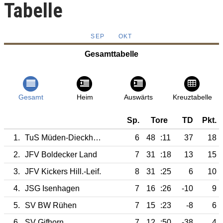
Tabelle
SEP
OKT
Gesamttabelle
Gesamt
Heim
Auswärts
Kreuztabelle
Sp.
Tore
TD
Pkt.
1.
TuS Müden-Dieckhorst
6
48
:11
37
18
2.
JFV Boldecker Land
7
31
:18
13
15
3.
JFV Kickers Hill.-Leif.
8
31
:25
6
10
4.
JSG Isenhagen
7
16
:26
-10
9
5.
SV BW Rühen
7
15
:23
-8
6
6.
SV Gifhorn
7
12
:50
-38
4