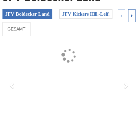
JFV Boldecker Land
JFV Kickers Hill.-Leif.
JSG Is
GESAMT
Previous
Next