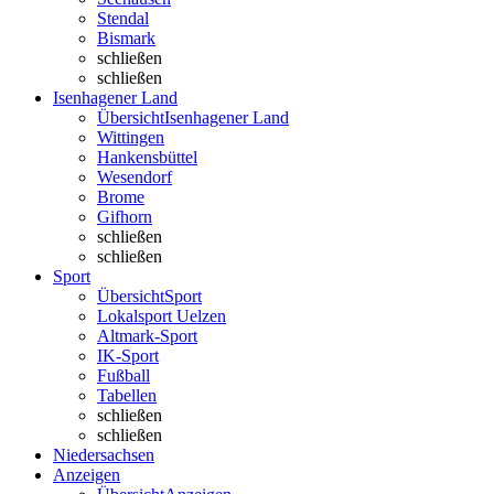
Stendal
Bismark
schließen
schließen
Isenhagener Land
Übersicht
Isenhagener Land
Wittingen
Hankensbüttel
Wesendorf
Brome
Gifhorn
schließen
schließen
Sport
Übersicht
Sport
Lokalsport Uelzen
Altmark-Sport
IK-Sport
Fußball
Tabellen
schließen
schließen
Niedersachsen
Anzeigen