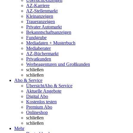
Übersicht
Anzeigen
AZ-Karriere
AZ-Stellenmarkt
Kleinanzeigen
Traueranzeigen
Privater Automarkt
Bekanntschaftsanzeigen
Fundgrube
Mediadaten + Musterbuch
Mediaberater
AZ-Büchermarkt
Privatkunden
Werbeagenturen und Großkunden
schließen
schließen
Abo & Service
Übersicht
Abo & Service
Aktuelle Angebote
Digital Abo
Kostenlos testen
Premium Abo
Onlineshop
schließen
schließen
Mehr