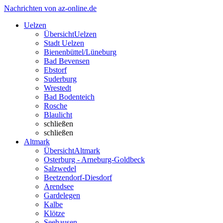
Nachrichten von az-online.de
Uelzen
Übersicht
Uelzen
Stadt Uelzen
Bienenbüttel/Lüneburg
Bad Bevensen
Ebstorf
Suderburg
Wrestedt
Bad Bodenteich
Rosche
Blaulicht
schließen
schließen
Altmark
Übersicht
Altmark
Osterburg - Arneburg-Goldbeck
Salzwedel
Beetzendorf-Diesdorf
Arendsee
Gardelegen
Kalbe
Klötze
Seehausen