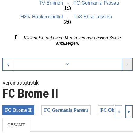
TV Emmen
FC Germania Parsau
1:3
HSV Hankensbüttel
TuS Ehra-Lessien
2:0
Klicken Sie auf einen Verein, um nur dessen Spiele
anzuzeigen.
Vereinsstatistik
FC Brome II
FC Brome II
FC Germania Parsau
FC Ohretal
GESAMT
Previous
Next