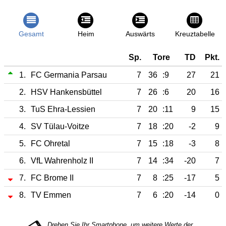
Gesamt
Heim
Auswärts
Kreuztabelle
Sp.
Tore
TD
Pkt.
1.
FC Germania Parsau
7
36
:9
27
21
2.
HSV Hankensbüttel
7
26
:6
20
16
3.
TuS Ehra-Lessien
7
20
:11
9
15
4.
SV Tülau-Voitze
7
18
:20
-2
9
5.
FC Ohretal
7
15
:18
-3
8
6.
VfL Wahrenholz II
7
14
:34
-20
7
7.
FC Brome II
7
8
:25
-17
5
8.
TV Emmen
7
6
:20
-14
0