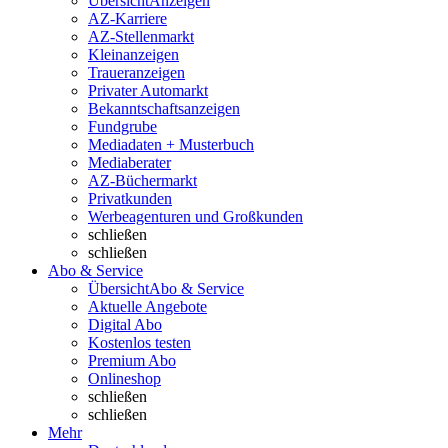
Übersicht
Anzeigen
AZ-Karriere
AZ-Stellenmarkt
Kleinanzeigen
Traueranzeigen
Privater Automarkt
Bekanntschaftsanzeigen
Fundgrube
Mediadaten + Musterbuch
Mediaberater
AZ-Büchermarkt
Privatkunden
Werbeagenturen und Großkunden
schließen
schließen
Abo & Service
Übersicht
Abo & Service
Aktuelle Angebote
Digital Abo
Kostenlos testen
Premium Abo
Onlineshop
schließen
schließen
Mehr