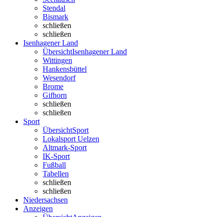
Stendal
Bismark
schließen
schließen
Isenhagener Land
Übersicht
Isenhagener Land
Wittingen
Hankensbüttel
Wesendorf
Brome
Gifhorn
schließen
schließen
Sport
Übersicht
Sport
Lokalsport Uelzen
Altmark-Sport
IK-Sport
Fußball
Tabellen
schließen
schließen
Niedersachsen
Anzeigen