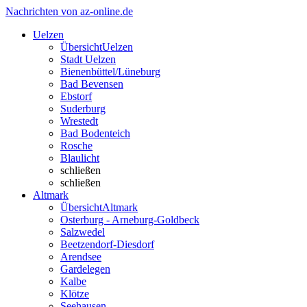
Nachrichten von az-online.de
Uelzen
Übersicht
Uelzen
Stadt Uelzen
Bienenbüttel/Lüneburg
Bad Bevensen
Ebstorf
Suderburg
Wrestedt
Bad Bodenteich
Rosche
Blaulicht
schließen
schließen
Altmark
Übersicht
Altmark
Osterburg - Arneburg-Goldbeck
Salzwedel
Beetzendorf-Diesdorf
Arendsee
Gardelegen
Kalbe
Klötze
Seehausen