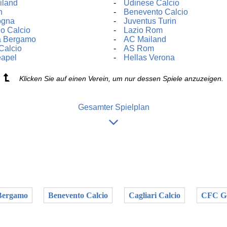
iland
Udinese Calcio
n
Benevento Calcio
ogna
Juventus Turin
o Calcio
Lazio Rom
a Bergamo
AC Mailand
Calcio
AS Rom
apel
Hellas Verona
Klicken Sie auf einen Verein, um nur dessen Spiele anzuzeigen.
Gesamter Spielplan
Bergamo
Benevento Calcio
Cagliari Calcio
CFC G