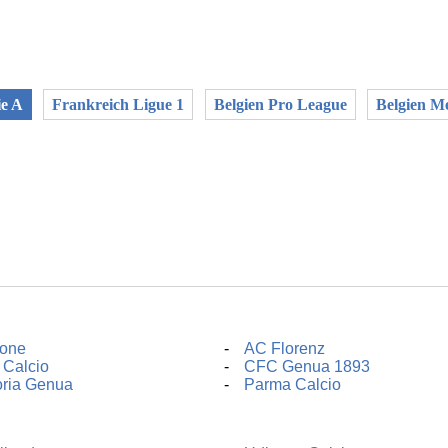
ie A
Frankreich Ligue 1
Belgien Pro League
Belgien M
tone
AC Florenz
 Calcio
CFC Genua 1893
ria Genua
Parma Calcio