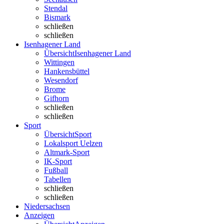
Stendal
Bismark
schließen
schließen
Isenhagener Land
Übersicht
Isenhagener Land
Wittingen
Hankensbüttel
Wesendorf
Brome
Gifhorn
schließen
schließen
Sport
Übersicht
Sport
Lokalsport Uelzen
Altmark-Sport
IK-Sport
Fußball
Tabellen
schließen
schließen
Niedersachsen
Anzeigen