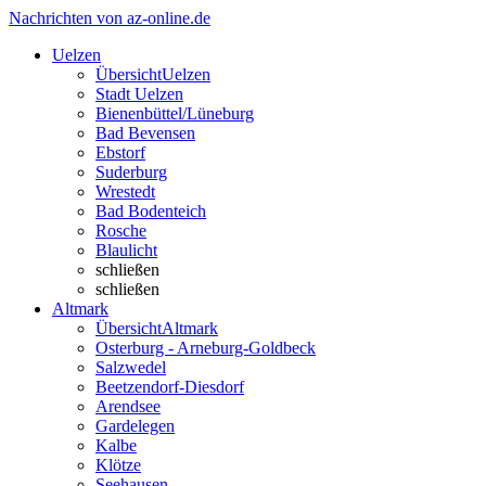
Nachrichten von az-online.de
Uelzen
Übersicht
Uelzen
Stadt Uelzen
Bienenbüttel/Lüneburg
Bad Bevensen
Ebstorf
Suderburg
Wrestedt
Bad Bodenteich
Rosche
Blaulicht
schließen
schließen
Altmark
Übersicht
Altmark
Osterburg - Arneburg-Goldbeck
Salzwedel
Beetzendorf-Diesdorf
Arendsee
Gardelegen
Kalbe
Klötze
Seehausen