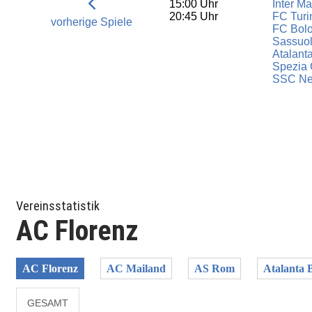
15:00 Uhr
Inter Ma
20:45 Uhr
FC Turi
vorherige Spiele
FC Bol
Sassuol
Atalant
Spezia 
SSC Ne
Vereinsstatistik
AC Florenz
AC Florenz
AC Mailand
AS Rom
Atalanta 
GESAMT