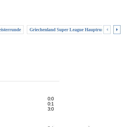
eisterrunde
Griechenland Super League Hauptrunde
Kroa
0:0
0:1
3:0