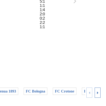
5:1
1:1
1:4
2:0
0:2
2:2
1:1
enua 1893
FC Bologna
FC Crotone
FC Turin