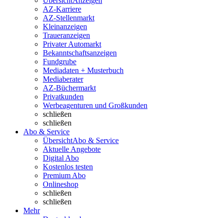
Übersicht
Anzeigen
AZ-Karriere
AZ-Stellenmarkt
Kleinanzeigen
Traueranzeigen
Privater Automarkt
Bekanntschaftsanzeigen
Fundgrube
Mediadaten + Musterbuch
Mediaberater
AZ-Büchermarkt
Privatkunden
Werbeagenturen und Großkunden
schließen
schließen
Abo & Service
Übersicht
Abo & Service
Aktuelle Angebote
Digital Abo
Kostenlos testen
Premium Abo
Onlineshop
schließen
schließen
Mehr