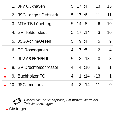
1.
JFV Cuxhaven
5
17
:4
13
15
2.
JSG Langen Debstedt
5
17
:6
11
11
3.
MTV TB Lüneburg
5
14
:8
6
10
4.
SV Holdenstedt
5
17
:14
3
10
5.
JSG Achim/Uesen
5
9
:4
5
9
6.
FC Rosengarten
4
7
:5
2
4
7.
JFV A/O/B/H/H II
5
3
:13
-10
3
8.
SV Drochtersen/Assel
4
4
:10
-6
1
9.
Buchholzer FC
4
1
:14
-13
1
10.
JSG Ilmenautal
4
3
:14
-11
0
Absteiger