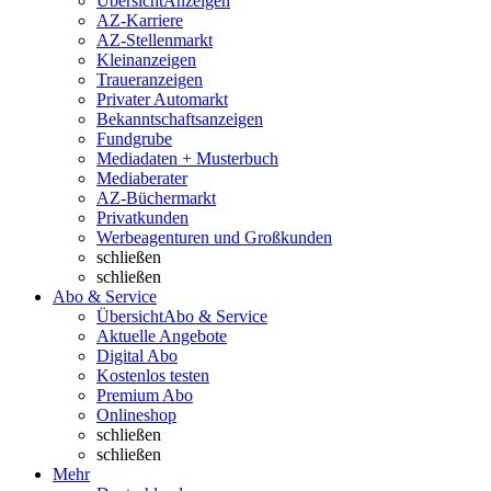
Übersicht
Anzeigen
AZ-Karriere
AZ-Stellenmarkt
Kleinanzeigen
Traueranzeigen
Privater Automarkt
Bekanntschaftsanzeigen
Fundgrube
Mediadaten + Musterbuch
Mediaberater
AZ-Büchermarkt
Privatkunden
Werbeagenturen und Großkunden
schließen
schließen
Abo & Service
Übersicht
Abo & Service
Aktuelle Angebote
Digital Abo
Kostenlos testen
Premium Abo
Onlineshop
schließen
schließen
Mehr