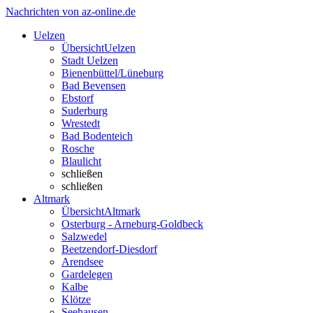
Nachrichten von az-online.de
Uelzen
Übersicht
Uelzen
Stadt Uelzen
Bienenbüttel/Lüneburg
Bad Bevensen
Ebstorf
Suderburg
Wrestedt
Bad Bodenteich
Rosche
Blaulicht
schließen
schließen
Altmark
Übersicht
Altmark
Osterburg - Arneburg-Goldbeck
Salzwedel
Beetzendorf-Diesdorf
Arendsee
Gardelegen
Kalbe
Klötze
Seehausen