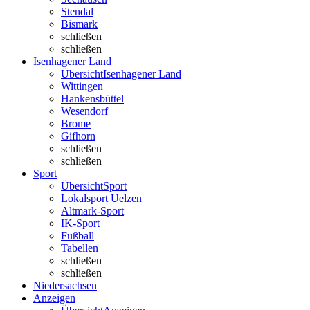
Stendal
Bismark
schließen
schließen
Isenhagener Land
Übersicht
Isenhagener Land
Wittingen
Hankensbüttel
Wesendorf
Brome
Gifhorn
schließen
schließen
Sport
Übersicht
Sport
Lokalsport Uelzen
Altmark-Sport
IK-Sport
Fußball
Tabellen
schließen
schließen
Niedersachsen
Anzeigen