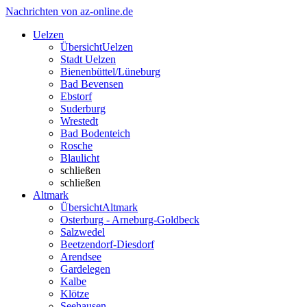
Nachrichten von az-online.de
Uelzen
Übersicht
Uelzen
Stadt Uelzen
Bienenbüttel/Lüneburg
Bad Bevensen
Ebstorf
Suderburg
Wrestedt
Bad Bodenteich
Rosche
Blaulicht
schließen
schließen
Altmark
Übersicht
Altmark
Osterburg - Arneburg-Goldbeck
Salzwedel
Beetzendorf-Diesdorf
Arendsee
Gardelegen
Kalbe
Klötze
Seehausen