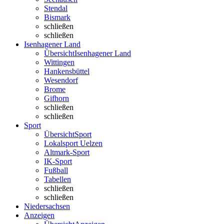
Stendal
Bismark
schließen
schließen
Isenhagener Land
Übersicht
Isenhagener Land
Wittingen
Hankensbüttel
Wesendorf
Brome
Gifhorn
schließen
schließen
Sport
Übersicht
Sport
Lokalsport Uelzen
Altmark-Sport
IK-Sport
Fußball
Tabellen
schließen
schließen
Niedersachsen
Anzeigen