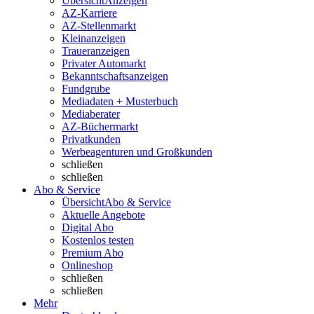
Übersicht
Anzeigen
AZ-Karriere
AZ-Stellenmarkt
Kleinanzeigen
Traueranzeigen
Privater Automarkt
Bekanntschaftsanzeigen
Fundgrube
Mediadaten + Musterbuch
Mediaberater
AZ-Büchermarkt
Privatkunden
Werbeagenturen und Großkunden
schließen
schließen
Abo & Service
Übersicht
Abo & Service
Aktuelle Angebote
Digital Abo
Kostenlos testen
Premium Abo
Onlineshop
schließen
schließen
Mehr