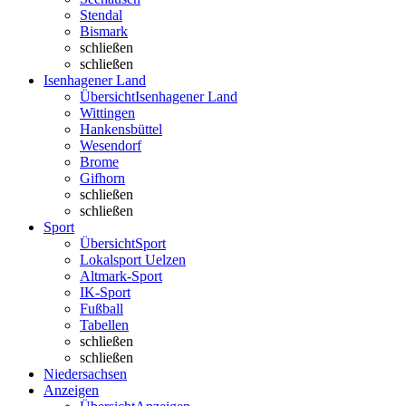
Stendal
Bismark
schließen
schließen
Isenhagener Land
Übersicht
Isenhagener Land
Wittingen
Hankensbüttel
Wesendorf
Brome
Gifhorn
schließen
schließen
Sport
Übersicht
Sport
Lokalsport Uelzen
Altmark-Sport
IK-Sport
Fußball
Tabellen
schließen
schließen
Niedersachsen
Anzeigen