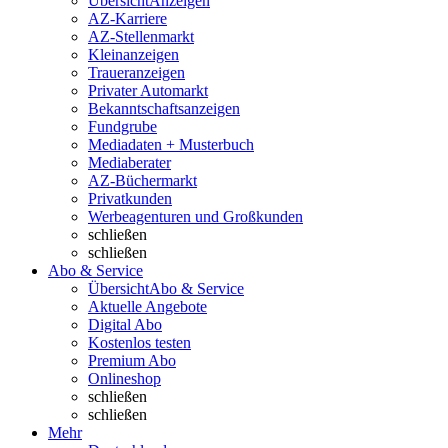
Übersicht
Anzeigen
AZ-Karriere
AZ-Stellenmarkt
Kleinanzeigen
Traueranzeigen
Privater Automarkt
Bekanntschaftsanzeigen
Fundgrube
Mediadaten + Musterbuch
Mediaberater
AZ-Büchermarkt
Privatkunden
Werbeagenturen und Großkunden
schließen
schließen
Abo & Service
Übersicht
Abo & Service
Aktuelle Angebote
Digital Abo
Kostenlos testen
Premium Abo
Onlineshop
schließen
schließen
Mehr