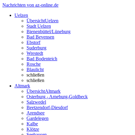
Nachrichten von az-online.de
Uelzen
Übersicht
Uelzen
Stadt Uelzen
Bienenbüttel/Lüneburg
Bad Bevensen
Ebstorf
Suderburg
Wrestedt
Bad Bodenteich
Rosche
Blaulicht
schließen
schließen
Altmark
Übersicht
Altmark
Osterburg - Arneburg-Goldbeck
Salzwedel
Beetzendorf-Diesdorf
Arendsee
Gardelegen
Kalbe
Klötze
Seehausen