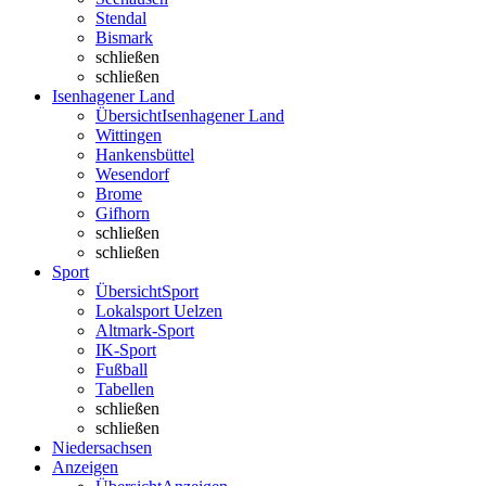
Stendal
Bismark
schließen
schließen
Isenhagener Land
Übersicht
Isenhagener Land
Wittingen
Hankensbüttel
Wesendorf
Brome
Gifhorn
schließen
schließen
Sport
Übersicht
Sport
Lokalsport Uelzen
Altmark-Sport
IK-Sport
Fußball
Tabellen
schließen
schließen
Niedersachsen
Anzeigen