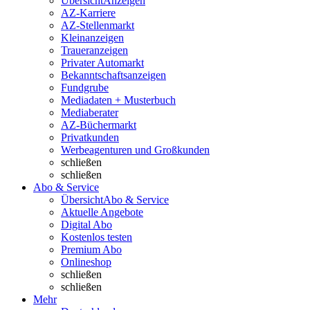
Übersicht
Anzeigen
AZ-Karriere
AZ-Stellenmarkt
Kleinanzeigen
Traueranzeigen
Privater Automarkt
Bekanntschaftsanzeigen
Fundgrube
Mediadaten + Musterbuch
Mediaberater
AZ-Büchermarkt
Privatkunden
Werbeagenturen und Großkunden
schließen
schließen
Abo & Service
Übersicht
Abo & Service
Aktuelle Angebote
Digital Abo
Kostenlos testen
Premium Abo
Onlineshop
schließen
schließen
Mehr