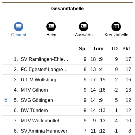
Gesamttabelle
Gesamt
Heim
Auswärts
Kreuztabelle
Sp.
Tore
TD
Pkt.
1.
SV Ramlingen-Ehlershausen
9
18
:9
9
17
2.
FC Egestorf-Langreder
8
13
:4
9
17
3.
U.L.M.Wolfsburg
9
17
:15
2
16
4.
MTV Gifhorn
9
14
:16
-2
13
5.
SVG Göttingen
9
14
:9
5
12
6.
BW Tündern
9
14
:13
1
12
7.
MTV Wolfenbüttel
9
9
:13
-4
10
8.
SV Arminia Hannover
7
11
:12
-1
8