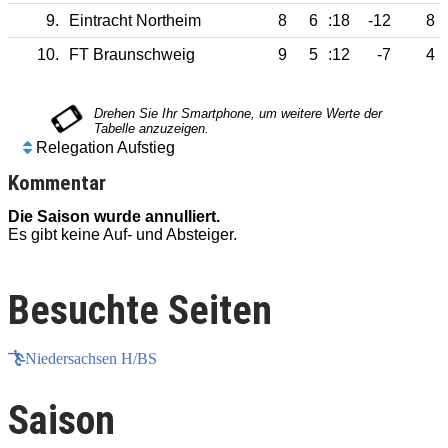
9.
Eintracht Northeim
8
6
:18
-12
8
10.
FT Braunschweig
9
5
:12
-7
4
Relegation Aufstieg
Kommentar
Die Saison wurde annulliert.
D
Es gibt keine Auf- und Absteiger.
E
Besuchte Seiten
Niedersachsen H/BS
Saison