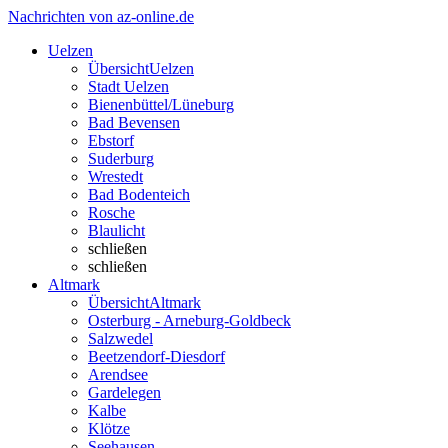
Nachrichten von az-online.de
Uelzen
Übersicht
Uelzen
Stadt Uelzen
Bienenbüttel/Lüneburg
Bad Bevensen
Ebstorf
Suderburg
Wrestedt
Bad Bodenteich
Rosche
Blaulicht
schließen
schließen
Altmark
Übersicht
Altmark
Osterburg - Arneburg-Goldbeck
Salzwedel
Beetzendorf-Diesdorf
Arendsee
Gardelegen
Kalbe
Klötze
Seehausen