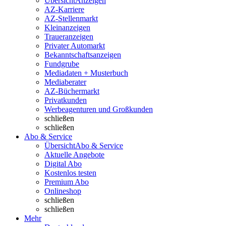
Übersicht
Anzeigen
AZ-Karriere
AZ-Stellenmarkt
Kleinanzeigen
Traueranzeigen
Privater Automarkt
Bekanntschaftsanzeigen
Fundgrube
Mediadaten + Musterbuch
Mediaberater
AZ-Büchermarkt
Privatkunden
Werbeagenturen und Großkunden
schließen
schließen
Abo & Service
Übersicht
Abo & Service
Aktuelle Angebote
Digital Abo
Kostenlos testen
Premium Abo
Onlineshop
schließen
schließen
Mehr