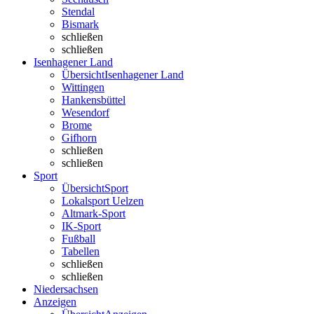
Stendal
Bismark
schließen
schließen
Isenhagener Land
Übersicht
Isenhagener Land
Wittingen
Hankensbüttel
Wesendorf
Brome
Gifhorn
schließen
schließen
Sport
Übersicht
Sport
Lokalsport Uelzen
Altmark-Sport
IK-Sport
Fußball
Tabellen
schließen
schließen
Niedersachsen
Anzeigen