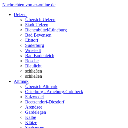
Nachrichten von az-online.de
Uelzen
Übersicht
Uelzen
Stadt Uelzen
Bienenbüttel/Lüneburg
Bad Bevensen
Ebstorf
Suderburg
Wrestedt
Bad Bodenteich
Rosche
Blaulicht
schließen
schließen
Altmark
Übersicht
Altmark
Osterburg - Arneburg-Goldbeck
Salzwedel
Beetzendorf-Diesdorf
Arendsee
Gardelegen
Kalbe
Klötze
Seehausen