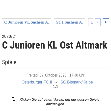
C Junioren VL Sachsen A.
St. 1 Sachsen A.
C U15 Juni
2020/21
C Junioren KL Ost Altmark
Spiele
Freitag
, 09. Oktober 2020 -
17:30 Uhr
Osterburger FC II
SG Bismark/Kalbe
1:1
Klicken Sie auf einen Verein, um nur dessen Spiele
anzuzeigen.