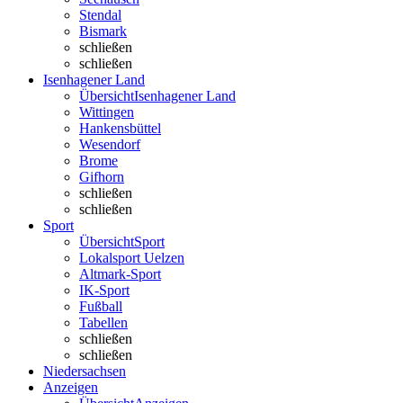
Stendal
Bismark
schließen
schließen
Isenhagener Land
Übersicht
Isenhagener Land
Wittingen
Hankensbüttel
Wesendorf
Brome
Gifhorn
schließen
schließen
Sport
Übersicht
Sport
Lokalsport Uelzen
Altmark-Sport
IK-Sport
Fußball
Tabellen
schließen
schließen
Niedersachsen
Anzeigen