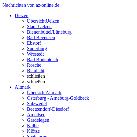
Nachrichten von az-online.de
Uelzen
Übersicht
Uelzen
Stadt Uelzen
Bienenbüttel/Lüneburg
Bad Bevensen
Ebstorf
Suderburg
Wrestedt
Bad Bodenteich
Rosche
Blaulicht
schließen
schließen
Altmark
Übersicht
Altmark
Osterburg - Arneburg-Goldbeck
Salzwedel
Beetzendorf-Diesdorf
Arendsee
Gardelegen
Kalbe
Klötze
Seehausen