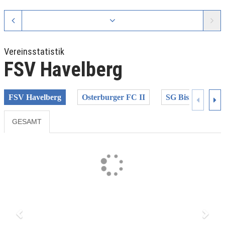
Vereinsstatistik
FSV Havelberg
FSV Havelberg
Osterburger FC II
SG Bismark/Kal
GESAMT
Previous
Next