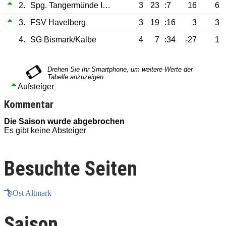
2.
Spg. Tangermünde II/Lüderiz
3
23
:7
16
6
3.
FSV Havelberg
3
19
:16
3
3
4.
SG Bismark/Kalbe
4
7
:34
-27
1
Aufsteiger
Kommentar
Die Saison wurde abgebrochen
Es gibt keine Absteiger
E
Besuchte Seiten
Ost Altmark
Saison