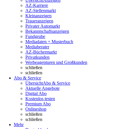
Übersicht
Anzeigen
AZ-Karriere
AZ-Stellenmarkt
Kleinanzeigen
Traueranzeigen
Privater Automarkt
Bekanntschaftsanzeigen
Fundgrube
Mediadaten + Musterbuch
Mediaberater
AZ-Büchermarkt
Privatkunden
Werbeagenturen und Großkunden
schließen
schließen
Abo & Service
Übersicht
Abo & Service
Aktuelle Angebote
Digital Abo
Kostenlos testen
Premium Abo
Onlineshop
schließen
schließen
Mehr