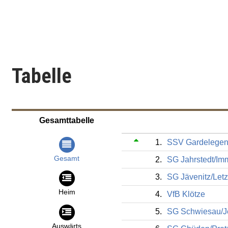
Tabelle
Gesamttabelle
1.
SSV Gardelege
Gesamt
2.
SG Jahrstedt/Im
3.
SG Jävenitz/Letz
Heim
4.
VfB Klötze
5.
SG Schwiesau/J
Auswärts