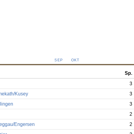
SEP
OKT
Sp.
n
3
mekath/Kusey
3
lingen
3
2
eggau/Engersen
2