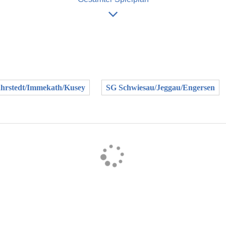
hrstedt/Immekath/Kusey
SG Schwiesau/Jeggau/Engersen