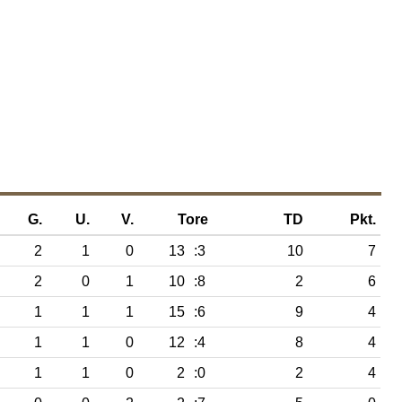
G.
U.
V.
Tore
TD
Pkt.
2
1
0
13
:3
10
7
2
0
1
10
:8
2
6
1
1
1
15
:6
9
4
1
1
0
12
:4
8
4
1
1
0
2
:0
2
4