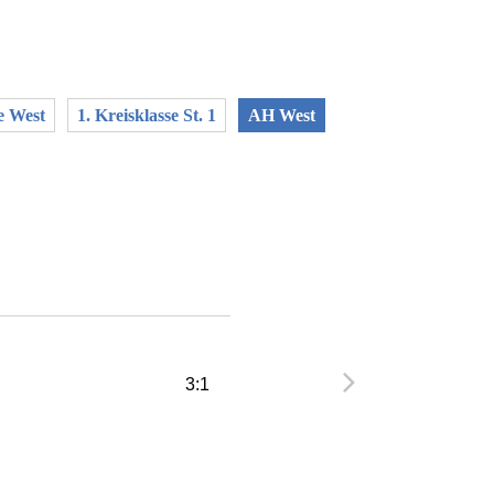
e West
1. Kreisklasse St. 1
AH West
3:1