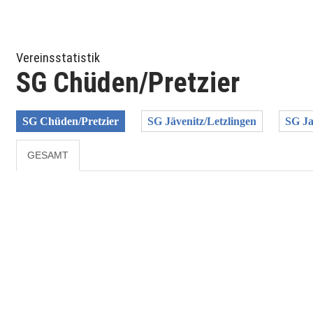
Vereinsstatistik
SG Chüden/Pretzier
SG Chüden/Pretzier
SG Jävenitz/Letzlingen
SG Ja
GESAMT