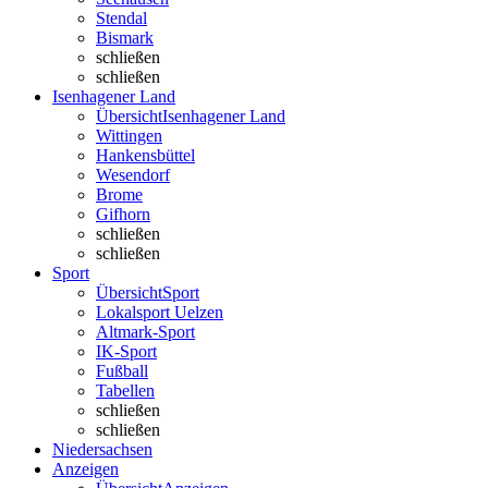
Stendal
Bismark
schließen
schließen
Isenhagener Land
Übersicht
Isenhagener Land
Wittingen
Hankensbüttel
Wesendorf
Brome
Gifhorn
schließen
schließen
Sport
Übersicht
Sport
Lokalsport Uelzen
Altmark-Sport
IK-Sport
Fußball
Tabellen
schließen
schließen
Niedersachsen
Anzeigen