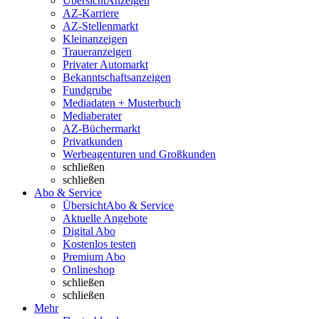
Übersicht
Anzeigen
AZ-Karriere
AZ-Stellenmarkt
Kleinanzeigen
Traueranzeigen
Privater Automarkt
Bekanntschaftsanzeigen
Fundgrube
Mediadaten + Musterbuch
Mediaberater
AZ-Büchermarkt
Privatkunden
Werbeagenturen und Großkunden
schließen
schließen
Abo & Service
Übersicht
Abo & Service
Aktuelle Angebote
Digital Abo
Kostenlos testen
Premium Abo
Onlineshop
schließen
schließen
Mehr