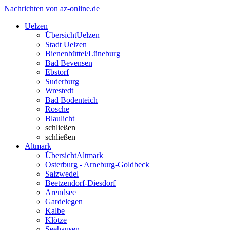
Nachrichten von az-online.de
Uelzen
Übersicht
Uelzen
Stadt Uelzen
Bienenbüttel/Lüneburg
Bad Bevensen
Ebstorf
Suderburg
Wrestedt
Bad Bodenteich
Rosche
Blaulicht
schließen
schließen
Altmark
Übersicht
Altmark
Osterburg - Arneburg-Goldbeck
Salzwedel
Beetzendorf-Diesdorf
Arendsee
Gardelegen
Kalbe
Klötze
Seehausen