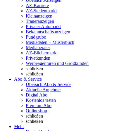
Übersicht
Anzeigen
AZ-Karriere
AZ-Stellenmarkt
Kleinanzeigen
Traueranzeigen
Privater Automarkt
Bekanntschaftsanzeigen
Fundgrube
Mediadaten + Musterbuch
Mediaberater
AZ-Büchermarkt
Privatkunden
Werbeagenturen und Großkunden
schließen
schließen
Abo & Service
Übersicht
Abo & Service
Aktuelle Angebote
Digital Abo
Kostenlos testen
Premium Abo
Onlineshop
schließen
schließen
Mehr