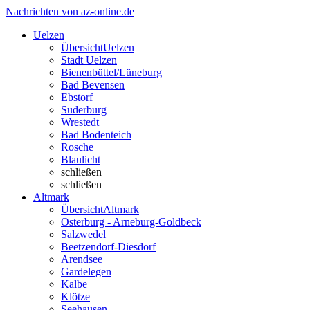
Nachrichten von az-online.de
Uelzen
Übersicht
Uelzen
Stadt Uelzen
Bienenbüttel/Lüneburg
Bad Bevensen
Ebstorf
Suderburg
Wrestedt
Bad Bodenteich
Rosche
Blaulicht
schließen
schließen
Altmark
Übersicht
Altmark
Osterburg - Arneburg-Goldbeck
Salzwedel
Beetzendorf-Diesdorf
Arendsee
Gardelegen
Kalbe
Klötze
Seehausen