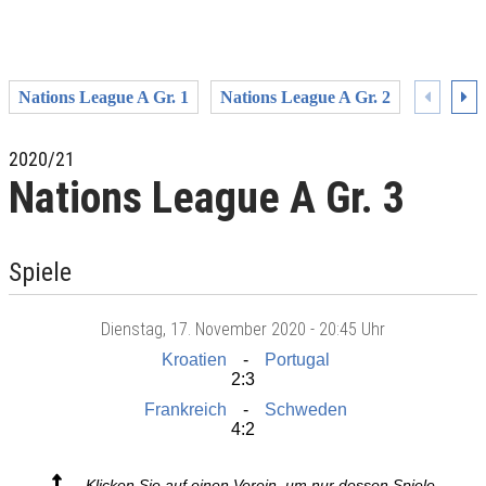
Nations League A Gr. 1
Nations League A Gr. 2
Nations 
2020/21
Nations League A Gr. 3
Spiele
Dienstag
, 17. November 2020 -
20:45 Uhr
Kroatien
Portugal
2:3
Frankreich
Schweden
4:2
Klicken Sie auf einen Verein, um nur dessen Spiele