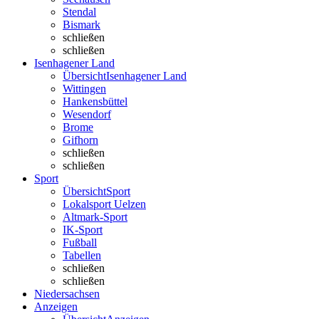
Stendal
Bismark
schließen
schließen
Isenhagener Land
Übersicht
Isenhagener Land
Wittingen
Hankensbüttel
Wesendorf
Brome
Gifhorn
schließen
schließen
Sport
Übersicht
Sport
Lokalsport Uelzen
Altmark-Sport
IK-Sport
Fußball
Tabellen
schließen
schließen
Niedersachsen
Anzeigen