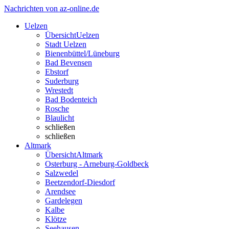
Nachrichten von az-online.de
Uelzen
Übersicht
Uelzen
Stadt Uelzen
Bienenbüttel/Lüneburg
Bad Bevensen
Ebstorf
Suderburg
Wrestedt
Bad Bodenteich
Rosche
Blaulicht
schließen
schließen
Altmark
Übersicht
Altmark
Osterburg - Arneburg-Goldbeck
Salzwedel
Beetzendorf-Diesdorf
Arendsee
Gardelegen
Kalbe
Klötze
Seehausen