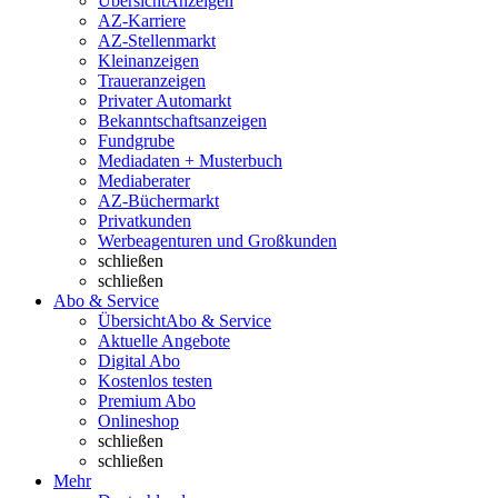
Übersicht
Anzeigen
AZ-Karriere
AZ-Stellenmarkt
Kleinanzeigen
Traueranzeigen
Privater Automarkt
Bekanntschaftsanzeigen
Fundgrube
Mediadaten + Musterbuch
Mediaberater
AZ-Büchermarkt
Privatkunden
Werbeagenturen und Großkunden
schließen
schließen
Abo & Service
Übersicht
Abo & Service
Aktuelle Angebote
Digital Abo
Kostenlos testen
Premium Abo
Onlineshop
schließen
schließen
Mehr