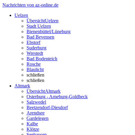
Nachrichten von az-online.de
Uelzen
Übersicht
Uelzen
Stadt Uelzen
Bienenbüttel/Lüneburg
Bad Bevensen
Ebstorf
Suderburg
Wrestedt
Bad Bodenteich
Rosche
Blaulicht
schließen
schließen
Altmark
Übersicht
Altmark
Osterburg - Arneburg-Goldbeck
Salzwedel
Beetzendorf-Diesdorf
Arendsee
Gardelegen
Kalbe
Klötze
Seehausen