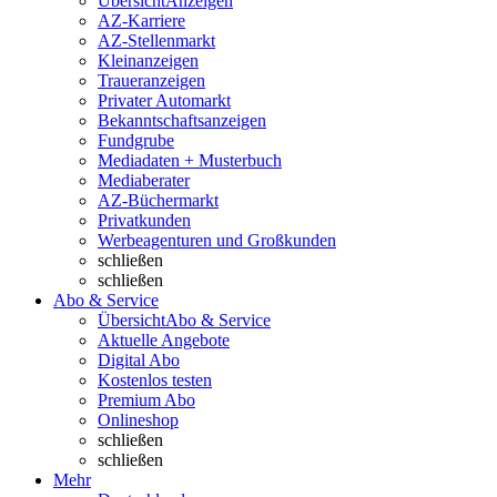
Übersicht
Anzeigen
AZ-Karriere
AZ-Stellenmarkt
Kleinanzeigen
Traueranzeigen
Privater Automarkt
Bekanntschaftsanzeigen
Fundgrube
Mediadaten + Musterbuch
Mediaberater
AZ-Büchermarkt
Privatkunden
Werbeagenturen und Großkunden
schließen
schließen
Abo & Service
Übersicht
Abo & Service
Aktuelle Angebote
Digital Abo
Kostenlos testen
Premium Abo
Onlineshop
schließen
schließen
Mehr