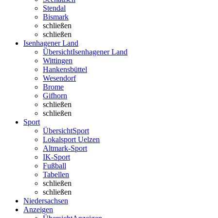
Stendal
Bismark
schließen
schließen
Isenhagener Land
Übersicht
Isenhagener Land
Wittingen
Hankensbüttel
Wesendorf
Brome
Gifhorn
schließen
schließen
Sport
Übersicht
Sport
Lokalsport Uelzen
Altmark-Sport
IK-Sport
Fußball
Tabellen
schließen
schließen
Niedersachsen
Anzeigen