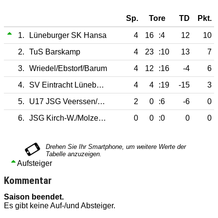
Sp.
Tore
TD
Pkt.
1.
Lüneburger SK Hansa
4
16
:4
12
10
2.
TuS Barskamp
4
23
:10
13
7
3.
Wriedel/Ebstorf/Barum
4
12
:16
-4
6
4.
SV Eintracht Lüneburg
4
4
:19
-15
3
5.
U17 JSG Veerssen/Teutonia Ue.
2
0
:6
-6
0
6.
JSG Kirch-W./Molzen/Uehlen-Ki.
0
0
:0
0
0
Aufsteiger
Kommentar
Saison beendet.
Es gibt keine Auf-/und Absteiger.
E