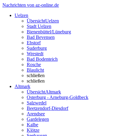
Nachrichten von az-online.de
Uelzen
Übersicht
Uelzen
Stadt Uelzen
Bienenbüttel/Lüneburg
Bad Bevensen
Ebstorf
Suderburg
Wrestedt
Bad Bodenteich
Rosche
Blaulicht
schließen
schließen
Altmark
Übersicht
Altmark
Osterburg - Arneburg-Goldbeck
Salzwedel
Beetzendorf-Diesdorf
Arendsee
Gardelegen
Kalbe
Klötze
Seehausen