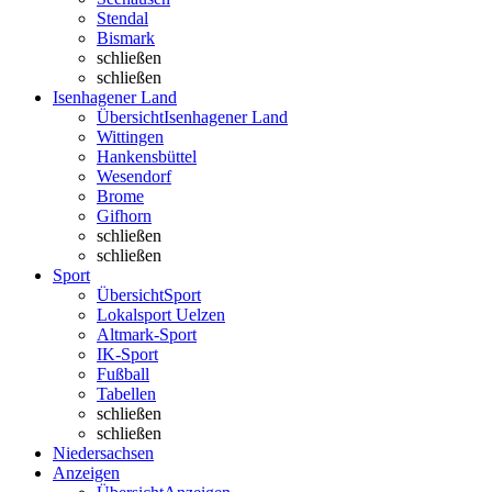
Stendal
Bismark
schließen
schließen
Isenhagener Land
Übersicht
Isenhagener Land
Wittingen
Hankensbüttel
Wesendorf
Brome
Gifhorn
schließen
schließen
Sport
Übersicht
Sport
Lokalsport Uelzen
Altmark-Sport
IK-Sport
Fußball
Tabellen
schließen
schließen
Niedersachsen
Anzeigen