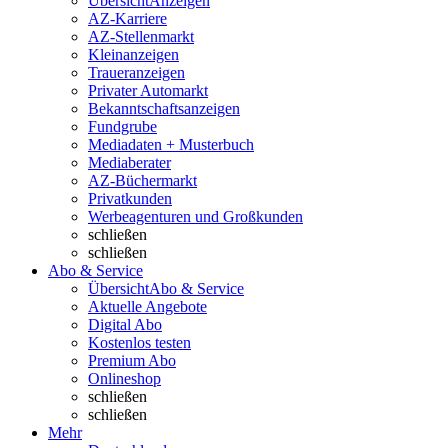
Übersicht
Anzeigen
AZ-Karriere
AZ-Stellenmarkt
Kleinanzeigen
Traueranzeigen
Privater Automarkt
Bekanntschaftsanzeigen
Fundgrube
Mediadaten + Musterbuch
Mediaberater
AZ-Büchermarkt
Privatkunden
Werbeagenturen und Großkunden
schließen
schließen
Abo & Service
Übersicht
Abo & Service
Aktuelle Angebote
Digital Abo
Kostenlos testen
Premium Abo
Onlineshop
schließen
schließen
Mehr