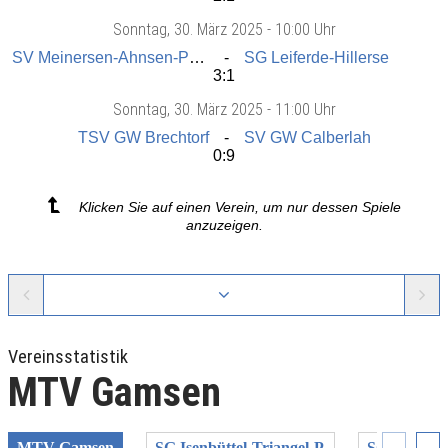
Sonntag
, 30. März 2025 -
10:00 Uhr
SV Meinersen-Ahnsen-Päse
SG Leiferde-Hillerse
3:1
Sonntag
, 30. März 2025 -
11:00 Uhr
TSV GW Brechtorf
SV GW Calberlah
0:9
Klicken Sie auf einen Verein, um nur dessen Spiele
anzuzeigen.
Vereinsstatistik
MTV Gamsen
MTV Gamsen
SG Isenbüttel-Triangel-P.
SG Leiferde