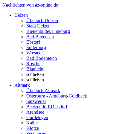
Nachrichten von az-online.de
Uelzen
Übersicht
Uelzen
Stadt Uelzen
Bienenbüttel/Lüneburg
Bad Bevensen
Ebstorf
Suderburg
Wrestedt
Bad Bodenteich
Rosche
Blaulicht
schließen
schließen
Altmark
Übersicht
Altmark
Osterburg - Arneburg-Goldbeck
Salzwedel
Beetzendorf-Diesdorf
Arendsee
Gardelegen
Kalbe
Klötze
Seehausen