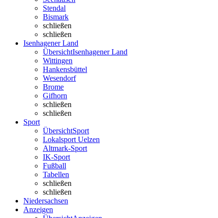
Stendal
Bismark
schließen
schließen
Isenhagener Land
Übersicht
Isenhagener Land
Wittingen
Hankensbüttel
Wesendorf
Brome
Gifhorn
schließen
schließen
Sport
Übersicht
Sport
Lokalsport Uelzen
Altmark-Sport
IK-Sport
Fußball
Tabellen
schließen
schließen
Niedersachsen
Anzeigen