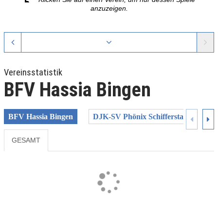
anzuzeigen.
Vereinsstatistik
BFV Hassia Bingen
BFV Hassia Bingen
DJK-SV Phönix Schifferstadt
FC
GESAMT
Previous
Next