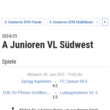
A Junioren DM Finale
A Junioren DM Halbfinale
A Jun
2024/25
A Junioren VL Südwest
Spiele
Mittwoch
, 04. Juni 2025 -
19:00 Uhr
SpVgg Ingelheim
FC Speyer 09 II
4:2
DJK-SV Phönix Schifferstadt
Ludwigshafener SC II
1:5
Klicken Sie auf einen Verein, um nur dessen Spiele