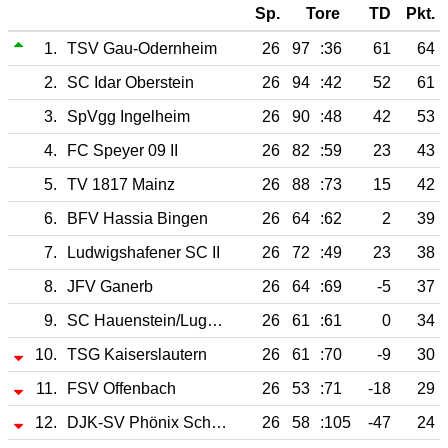
Sp.
Tore
TD
Pkt.
1.
TSV Gau-Odernheim
26
97
:36
61
64
2.
SC Idar Oberstein
26
94
:42
52
61
3.
SpVgg Ingelheim
26
90
:48
42
53
4.
FC Speyer 09 II
26
82
:59
23
43
5.
TV 1817 Mainz
26
88
:73
15
42
6.
BFV Hassia Bingen
26
64
:62
2
39
7.
Ludwigshafener SC II
26
72
:49
23
38
8.
JFV Ganerb
26
64
:69
-5
37
9.
SC Hauenstein/Lug-Sch.
26
61
:61
0
34
10.
TSG Kaiserslautern
26
61
:70
-9
30
11.
FSV Offenbach
26
53
:71
-18
29
12.
DJK-SV Phönix Schifferstadt
26
58
:105
-47
24