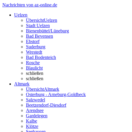
Nachrichten von az-online.de
Uelzen
Übersicht
Uelzen
Stadt Uelzen
Bienenbüttel/Lüneburg
Bad Bevensen
Ebstorf
Suderburg
Wrestedt
Bad Bodenteich
Rosche
Blaulicht
schließen
schließen
Altmark
Übersicht
Altmark
Osterburg - Arneburg-Goldbeck
Salzwedel
Beetzendorf-Diesdorf
Arendsee
Gardelegen
Kalbe
Klötze
Seehausen