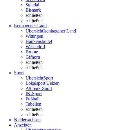
Stendal
Bismark
schließen
schließen
Isenhagener Land
Übersicht
Isenhagener Land
Wittingen
Hankensbüttel
Wesendorf
Brome
Gifhorn
schließen
schließen
Sport
Übersicht
Sport
Lokalsport Uelzen
Altmark-Sport
IK-Sport
Fußball
Tabellen
schließen
schließen
Niedersachsen
Anzeigen