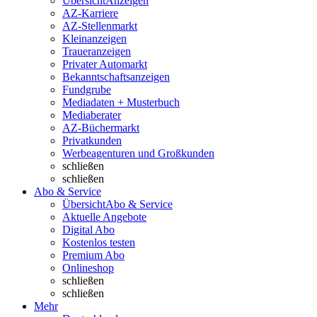
Übersicht
Anzeigen
AZ-Karriere
AZ-Stellenmarkt
Kleinanzeigen
Traueranzeigen
Privater Automarkt
Bekanntschaftsanzeigen
Fundgrube
Mediadaten + Musterbuch
Mediaberater
AZ-Büchermarkt
Privatkunden
Werbeagenturen und Großkunden
schließen
schließen
Abo & Service
Übersicht
Abo & Service
Aktuelle Angebote
Digital Abo
Kostenlos testen
Premium Abo
Onlineshop
schließen
schließen
Mehr