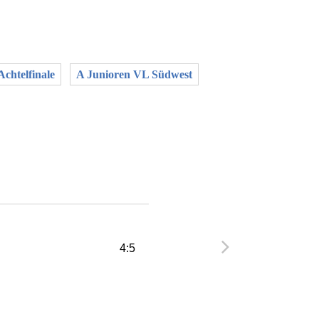
chtelfinale
A Junioren VL Südwest
4:5