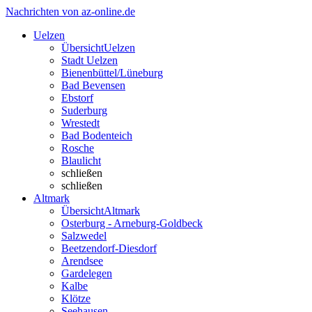
Nachrichten von az-online.de
Uelzen
Übersicht
Uelzen
Stadt Uelzen
Bienenbüttel/Lüneburg
Bad Bevensen
Ebstorf
Suderburg
Wrestedt
Bad Bodenteich
Rosche
Blaulicht
schließen
schließen
Altmark
Übersicht
Altmark
Osterburg - Arneburg-Goldbeck
Salzwedel
Beetzendorf-Diesdorf
Arendsee
Gardelegen
Kalbe
Klötze
Seehausen