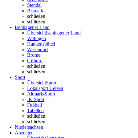
Stendal
Bismark
schließen
schließen
Isenhagener Land
Übersicht
Isenhagener Land
Wittingen
Hankensbüttel
Wesendorf
Brome
Gifhorn
schließen
schließen
Sport
Übersicht
Sport
Lokalsport Uelzen
Altmark-Sport
IK-Sport
Fußball
Tabellen
schließen
schließen
Niedersachsen
Anzeigen