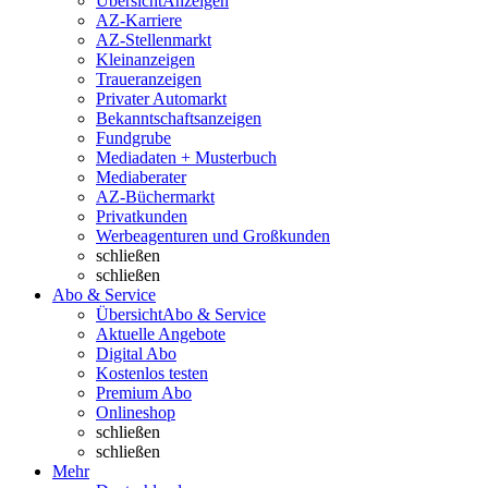
Übersicht
Anzeigen
AZ-Karriere
AZ-Stellenmarkt
Kleinanzeigen
Traueranzeigen
Privater Automarkt
Bekanntschaftsanzeigen
Fundgrube
Mediadaten + Musterbuch
Mediaberater
AZ-Büchermarkt
Privatkunden
Werbeagenturen und Großkunden
schließen
schließen
Abo & Service
Übersicht
Abo & Service
Aktuelle Angebote
Digital Abo
Kostenlos testen
Premium Abo
Onlineshop
schließen
schließen
Mehr