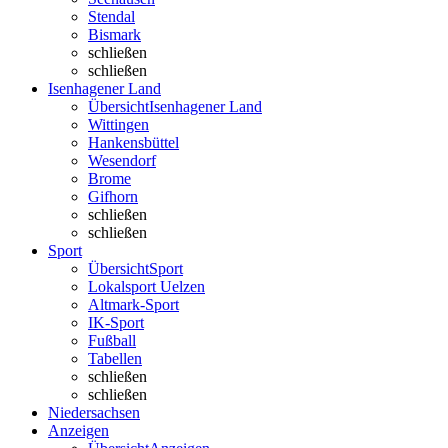
Stendal
Bismark
schließen
schließen
Isenhagener Land
Übersicht
Isenhagener Land
Wittingen
Hankensbüttel
Wesendorf
Brome
Gifhorn
schließen
schließen
Sport
Übersicht
Sport
Lokalsport Uelzen
Altmark-Sport
IK-Sport
Fußball
Tabellen
schließen
schließen
Niedersachsen
Anzeigen