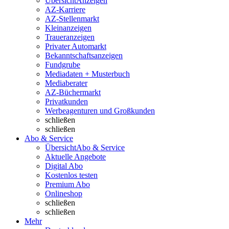
Übersicht
Anzeigen
AZ-Karriere
AZ-Stellenmarkt
Kleinanzeigen
Traueranzeigen
Privater Automarkt
Bekanntschaftsanzeigen
Fundgrube
Mediadaten + Musterbuch
Mediaberater
AZ-Büchermarkt
Privatkunden
Werbeagenturen und Großkunden
schließen
schließen
Abo & Service
Übersicht
Abo & Service
Aktuelle Angebote
Digital Abo
Kostenlos testen
Premium Abo
Onlineshop
schließen
schließen
Mehr