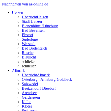
Nachrichten von az-online.de
Uelzen
Übersicht
Uelzen
Stadt Uelzen
Bienenbüttel/Lüneburg
Bad Bevensen
Ebstorf
Suderburg
Wrestedt
Bad Bodenteich
Rosche
Blaulicht
schließen
schließen
Altmark
Übersicht
Altmark
Osterburg - Arneburg-Goldbeck
Salzwedel
Beetzendorf-Diesdorf
Arendsee
Gardelegen
Kalbe
Klötze
Seehausen