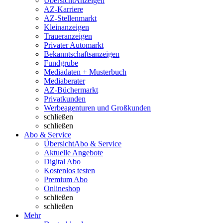
Übersicht
Anzeigen
AZ-Karriere
AZ-Stellenmarkt
Kleinanzeigen
Traueranzeigen
Privater Automarkt
Bekanntschaftsanzeigen
Fundgrube
Mediadaten + Musterbuch
Mediaberater
AZ-Büchermarkt
Privatkunden
Werbeagenturen und Großkunden
schließen
schließen
Abo & Service
Übersicht
Abo & Service
Aktuelle Angebote
Digital Abo
Kostenlos testen
Premium Abo
Onlineshop
schließen
schließen
Mehr