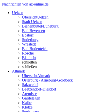
Nachrichten von az-online.de
Uelzen
Übersicht
Uelzen
Stadt Uelzen
Bienenbüttel/Lüneburg
Bad Bevensen
Ebstorf
Suderburg
Wrestedt
Bad Bodenteich
Rosche
Blaulicht
schließen
schließen
Altmark
Übersicht
Altmark
Osterburg - Arneburg-Goldbeck
Salzwedel
Beetzendorf-Diesdorf
Arendsee
Gardelegen
Kalbe
Klötze
Seehausen