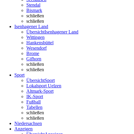
Stendal
Bismark
schließen
schließen
Isenhagener Land
Übersicht
Isenhagener Land
Wittingen
Hankensbüttel
Wesendorf
Brome
Gifhorn
schließen
schließen
Sport
Übersicht
Sport
Lokalsport Uelzen
Altmark-Sport
IK-Sport
Fußball
Tabellen
schließen
schließen
Niedersachsen
Anzeigen