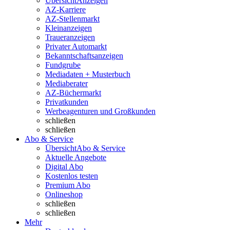
Übersicht
Anzeigen
AZ-Karriere
AZ-Stellenmarkt
Kleinanzeigen
Traueranzeigen
Privater Automarkt
Bekanntschaftsanzeigen
Fundgrube
Mediadaten + Musterbuch
Mediaberater
AZ-Büchermarkt
Privatkunden
Werbeagenturen und Großkunden
schließen
schließen
Abo & Service
Übersicht
Abo & Service
Aktuelle Angebote
Digital Abo
Kostenlos testen
Premium Abo
Onlineshop
schließen
schließen
Mehr