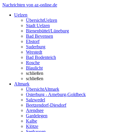
Nachrichten von az-online.de
Uelzen
Übersicht
Uelzen
Stadt Uelzen
Bienenbüttel/Lüneburg
Bad Bevensen
Ebstorf
Suderburg
Wrestedt
Bad Bodenteich
Rosche
Blaulicht
schließen
schließen
Altmark
Übersicht
Altmark
Osterburg - Arneburg-Goldbeck
Salzwedel
Beetzendorf-Diesdorf
Arendsee
Gardelegen
Kalbe
Klötze
Seehausen