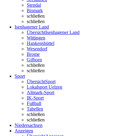
Stendal
Bismark
schließen
schließen
Isenhagener Land
Übersicht
Isenhagener Land
Wittingen
Hankensbüttel
Wesendorf
Brome
Gifhorn
schließen
schließen
Sport
Übersicht
Sport
Lokalsport Uelzen
Altmark-Sport
IK-Sport
Fußball
Tabellen
schließen
schließen
Niedersachsen
Anzeigen