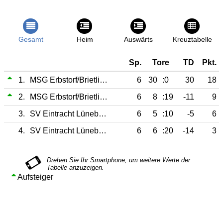
Gesamt
Heim
Auswärts
Kreuztabelle
Sp.
Tore
TD
Pkt.
1.
MSG Erbstorf/Brietlingen
6
30
:0
30
18
2.
MSG Erbstorf/Brietlingen II
6
8
:19
-11
9
3.
SV Eintracht Lüneburg II
6
5
:10
-5
6
4.
SV Eintracht Lüneburg
6
6
:20
-14
3
Aufsteiger