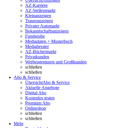
Übersicht
Anzeigen
AZ-Karriere
AZ-Stellenmarkt
Kleinanzeigen
Traueranzeigen
Privater Automarkt
Bekanntschaftsanzeigen
Fundgrube
Mediadaten + Musterbuch
Mediaberater
AZ-Büchermarkt
Privatkunden
Werbeagenturen und Großkunden
schließen
schließen
Abo & Service
Übersicht
Abo & Service
Aktuelle Angebote
Digital Abo
Kostenlos testen
Premium Abo
Onlineshop
schließen
schließen
Mehr