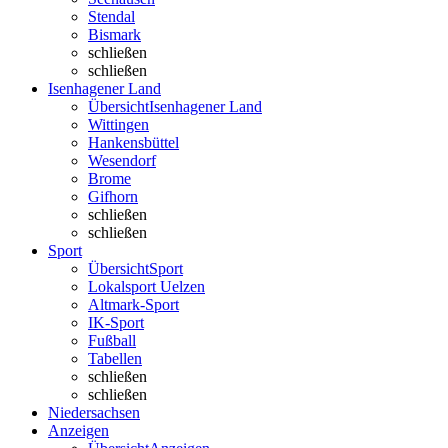
Stendal
Bismark
schließen
schließen
Isenhagener Land
Übersicht
Isenhagener Land
Wittingen
Hankensbüttel
Wesendorf
Brome
Gifhorn
schließen
schließen
Sport
Übersicht
Sport
Lokalsport Uelzen
Altmark-Sport
IK-Sport
Fußball
Tabellen
schließen
schließen
Niedersachsen
Anzeigen