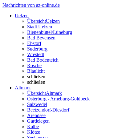
Nachrichten von az-online.de
Uelzen
Übersicht
Uelzen
Stadt Uelzen
Bienenbüttel/Lüneburg
Bad Bevensen
Ebstorf
Suderburg
Wrestedt
Bad Bodenteich
Rosche
Blaulicht
schließen
schließen
Altmark
Übersicht
Altmark
Osterburg - Arneburg-Goldbeck
Salzwedel
Beetzendorf-Diesdorf
Arendsee
Gardelegen
Kalbe
Klötze
Seehausen