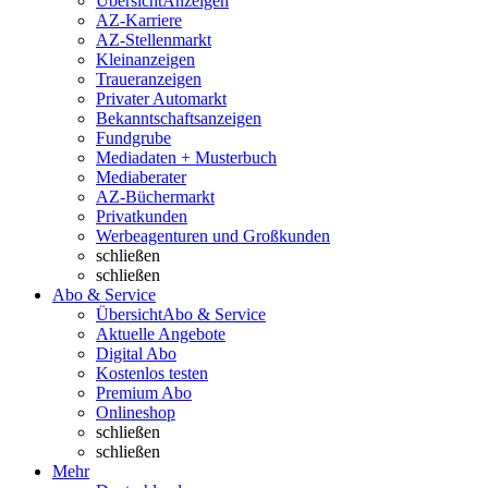
Übersicht
Anzeigen
AZ-Karriere
AZ-Stellenmarkt
Kleinanzeigen
Traueranzeigen
Privater Automarkt
Bekanntschaftsanzeigen
Fundgrube
Mediadaten + Musterbuch
Mediaberater
AZ-Büchermarkt
Privatkunden
Werbeagenturen und Großkunden
schließen
schließen
Abo & Service
Übersicht
Abo & Service
Aktuelle Angebote
Digital Abo
Kostenlos testen
Premium Abo
Onlineshop
schließen
schließen
Mehr