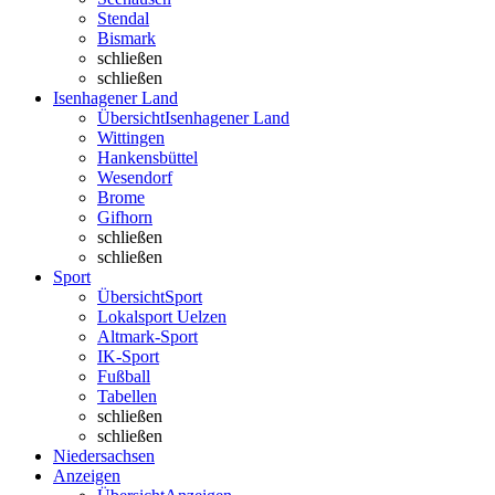
Stendal
Bismark
schließen
schließen
Isenhagener Land
Übersicht
Isenhagener Land
Wittingen
Hankensbüttel
Wesendorf
Brome
Gifhorn
schließen
schließen
Sport
Übersicht
Sport
Lokalsport Uelzen
Altmark-Sport
IK-Sport
Fußball
Tabellen
schließen
schließen
Niedersachsen
Anzeigen