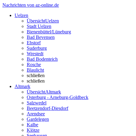
Nachrichten von az-online.de
Uelzen
Übersicht
Uelzen
Stadt Uelzen
Bienenbüttel/Lüneburg
Bad Bevensen
Ebstorf
Suderburg
Wrestedt
Bad Bodenteich
Rosche
Blaulicht
schließen
schließen
Altmark
Übersicht
Altmark
Osterburg - Arneburg-Goldbeck
Salzwedel
Beetzendorf-Diesdorf
Arendsee
Gardelegen
Kalbe
Klötze
Seehausen