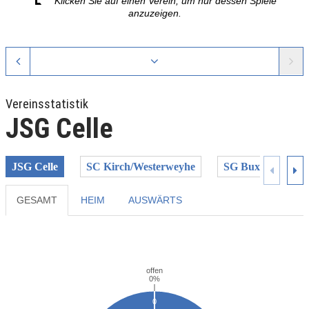
Klicken Sie auf einen Verein, um nur dessen Spiele
anzuzeigen.
Vereinsstatistik
JSG Celle
JSG Celle
SC Kirch/Westerweyhe
SG Buxtehude-Alt
GESAMT
HEIM
AUSWÄRTS
Previous
Next