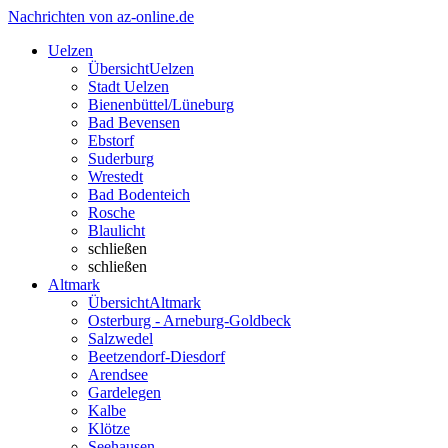
Nachrichten von az-online.de
Uelzen
Übersicht
Uelzen
Stadt Uelzen
Bienenbüttel/Lüneburg
Bad Bevensen
Ebstorf
Suderburg
Wrestedt
Bad Bodenteich
Rosche
Blaulicht
schließen
schließen
Altmark
Übersicht
Altmark
Osterburg - Arneburg-Goldbeck
Salzwedel
Beetzendorf-Diesdorf
Arendsee
Gardelegen
Kalbe
Klötze
Seehausen