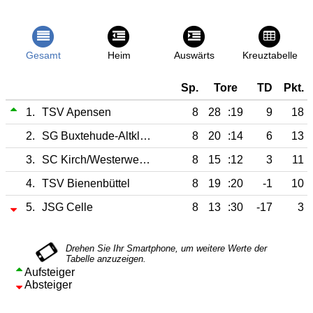
Gesamt
Heim
Auswärts
Kreuztabelle
Sp.
Tore
TD
Pkt.
1.
TSV Apensen
8
28
:19
9
18
2.
SG Buxtehude-Altkloster
8
20
:14
6
13
3.
SC Kirch/Westerweyhe
8
15
:12
3
11
4.
TSV Bienenbüttel
8
19
:20
-1
10
5.
JSG Celle
8
13
:30
-17
3
Aufsteiger
Absteiger