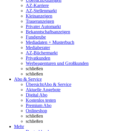
Übersicht
Anzeigen
AZ-Karriere
AZ-Stellenmarkt
Kleinanzeigen
Traueranzeigen
Privater Automarkt
Bekanntschaftsanzeigen
Fundgrube
Mediadaten + Musterbuch
Mediaberater
AZ-Büchermarkt
Privatkunden
Werbeagenturen und Großkunden
schließen
schließen
Abo & Service
Übersicht
Abo & Service
Aktuelle Angebote
Digital Abo
Kostenlos testen
Premium Abo
Onlineshop
schließen
schließen
Mehr