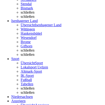
Stendal
Bismark
schließen
schließen
Isenhagener Land
Übersicht
Isenhagener Land
Wittingen
Hankensbüttel
Wesendorf
Brome
Gifhorn
schließen
schließen
Sport
Übersicht
Sport
Lokalsport Uelzen
Altmark-Sport
IK-Sport
Fußball
Tabellen
schließen
schließen
Niedersachsen
Anzeigen