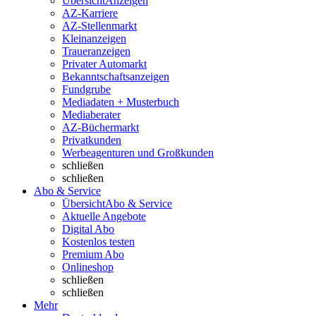
Übersicht
Anzeigen
AZ-Karriere
AZ-Stellenmarkt
Kleinanzeigen
Traueranzeigen
Privater Automarkt
Bekanntschaftsanzeigen
Fundgrube
Mediadaten + Musterbuch
Mediaberater
AZ-Büchermarkt
Privatkunden
Werbeagenturen und Großkunden
schließen
schließen
Abo & Service
Übersicht
Abo & Service
Aktuelle Angebote
Digital Abo
Kostenlos testen
Premium Abo
Onlineshop
schließen
schließen
Mehr