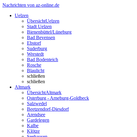
Nachrichten von az-online.de
Uelzen
Übersicht
Uelzen
Stadt Uelzen
Bienenbüttel/Lüneburg
Bad Bevensen
Ebstorf
Suderburg
Wrestedt
Bad Bodenteich
Rosche
Blaulicht
schließen
schließen
Altmark
Übersicht
Altmark
Osterburg - Arneburg-Goldbeck
Salzwedel
Beetzendorf-Diesdorf
Arendsee
Gardelegen
Kalbe
Klötze
Seehausen