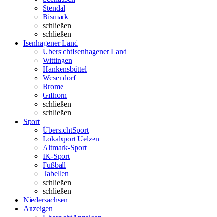
Stendal
Bismark
schließen
schließen
Isenhagener Land
Übersicht
Isenhagener Land
Wittingen
Hankensbüttel
Wesendorf
Brome
Gifhorn
schließen
schließen
Sport
Übersicht
Sport
Lokalsport Uelzen
Altmark-Sport
IK-Sport
Fußball
Tabellen
schließen
schließen
Niedersachsen
Anzeigen