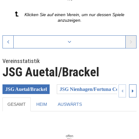
Klicken Sie auf einen Verein, um nur dessen Spiele
anzuzeigen.
Vereinsstatistik
JSG Auetal/Brackel
JSG Auetal/Brackel
JSG Nienhagen/Fortuna Celle
J
GESAMT
HEIM
AUSWÄRTS
Previous
Next