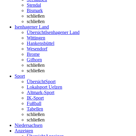
Stendal
Bismark
schließen
schließen
Isenhagener Land
Übersicht
Isenhagener Land
Wittingen
Hankensbüttel
Wesendorf
Brome
Gifhorn
schließen
schließen
Sport
Übersicht
Sport
Lokalsport Uelzen
Altmark-Sport
IK-Sport
Fußball
Tabellen
schließen
schließen
Niedersachsen
Anzeigen