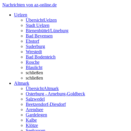
Nachrichten von az-online.de
Uelzen
Übersicht
Uelzen
Stadt Uelzen
Bienenbüttel/Lüneburg
Bad Bevensen
Ebstorf
Suderburg
Wrestedt
Bad Bodenteich
Rosche
Blaulicht
schließen
schließen
Altmark
Übersicht
Altmark
Osterburg - Arneburg-Goldbeck
Salzwedel
Beetzendorf-Diesdorf
Arendsee
Gardelegen
Kalbe
Klötze
Seehausen