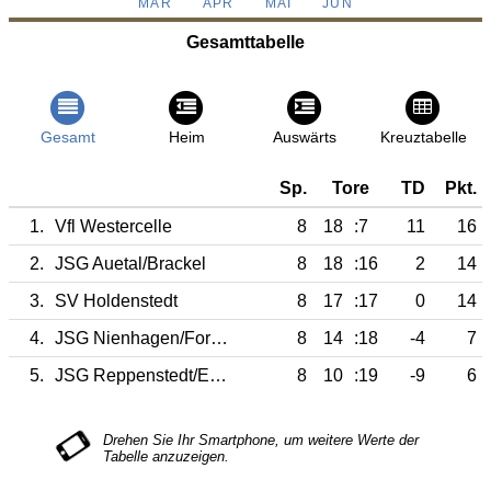
MÄR
APR
MAI
JUN
Gesamttabelle
Gesamt
Heim
Auswärts
Kreuztabelle
Sp.
Tore
TD
Pkt.
1.
Vfl Westercelle
8
18
:7
11
16
2.
JSG Auetal/Brackel
8
18
:16
2
14
3.
SV Holdenstedt
8
17
:17
0
14
4.
JSG Nienhagen/Fortuna Celle
8
14
:18
-4
7
5.
JSG Reppenstedt/E./Gellersen
8
10
:19
-9
6