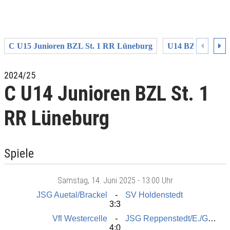
C U15 Junioren BZL St. 1 RR Lüneburg
U14 BZL St. 1 L
2024/25
C U14 Junioren BZL St. 1
RR Lüneburg
Spiele
Samstag
, 14. Juni 2025 -
13:00 Uhr
JSG Auetal/Brackel
SV Holdenstedt
3:3
Vfl Westercelle
JSG Reppenstedt/E./Gellersen
4:0