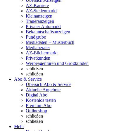
Übersicht
Anzeigen
AZ-Karriere
AZ-Stellenmarkt
Kleinanzeigen
Traueranzeigen
Privater Automarkt
Bekanntschaftsanzeigen
Fundgrube
Mediadaten + Musterbuch
Mediaberater
AZ-Büchermarkt
Privatkunden
Werbeagenturen und Großkunden
schließen
schließen
Abo & Service
Übersicht
Abo & Service
Aktuelle Angebote
Digital Abo
Kostenlos testen
Premium Abo
Onlineshop
schließen
schließen
Mehr