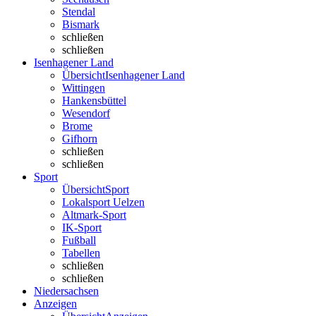
Stendal
Bismark
schließen
schließen
Isenhagener Land
Übersicht
Isenhagener Land
Wittingen
Hankensbüttel
Wesendorf
Brome
Gifhorn
schließen
schließen
Sport
Übersicht
Sport
Lokalsport Uelzen
Altmark-Sport
IK-Sport
Fußball
Tabellen
schließen
schließen
Niedersachsen
Anzeigen