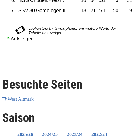
6.
NSG Chüden/Pretzier/Zethlingen
18
34
:31
3
21
7.
SSV 80 Gardelegen II
18
21
:71
-50
9
Aufsteiger
Besuchte Seiten
West Altmark
Saison
2025/26
2024/25
2023/24
2022/23