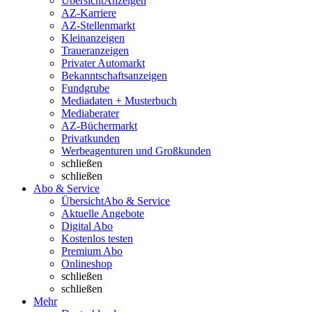
Übersicht
Anzeigen
AZ-Karriere
AZ-Stellenmarkt
Kleinanzeigen
Traueranzeigen
Privater Automarkt
Bekanntschaftsanzeigen
Fundgrube
Mediadaten + Musterbuch
Mediaberater
AZ-Büchermarkt
Privatkunden
Werbeagenturen und Großkunden
schließen
schließen
Abo & Service
Übersicht
Abo & Service
Aktuelle Angebote
Digital Abo
Kostenlos testen
Premium Abo
Onlineshop
schließen
schließen
Mehr