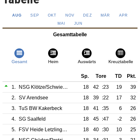
AUG
SEP
OKT
NOV
DEZ
MÄR
APR
MAI
JUN
Gesamttabelle
Gesamt
Heim
Auswärts
Kreuztabelle
Sp.
Tore
TD
Pkt.
1.
NSG Klötze/Schwiesau/Jahrstedt
18
42
:23
19
39
2.
SV Arendsee
18
39
:22
17
32
3.
TuS BW Kakerbeck
18
41
:35
6
26
4.
SG Saalfeld
18
45
:47
-2
26
5.
FSV Heide Letzlingen II
18
40
:30
10
25