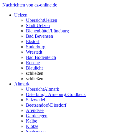
Nachrichten von az-online.de
Uelzen
Übersicht
Uelzen
Stadt Uelzen
Bienenbüttel/Lüneburg
Bad Bevensen
Ebstorf
Suderburg
Wrestedt
Bad Bodenteich
Rosche
Blaulicht
schließen
schließen
Altmark
Übersicht
Altmark
Osterburg - Arneburg-Goldbeck
Salzwedel
Beetzendorf-Diesdorf
Arendsee
Gardelegen
Kalbe
Klötze
Seehausen