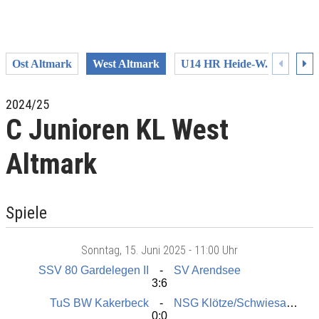
Ost Altmark
West Altmark
U14 HR Heide-W.
U14 K
2024/25
C Junioren KL West
Altmark
Spiele
Sonntag
, 15. Juni 2025 -
11:00 Uhr
SSV 80 Gardelegen II
SV Arendsee
3:6
TuS BW Kakerbeck
NSG Klötze/Schwiesau/Jahrstedt
0:0