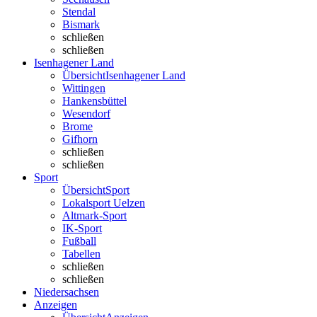
Stendal
Bismark
schließen
schließen
Isenhagener Land
Übersicht
Isenhagener Land
Wittingen
Hankensbüttel
Wesendorf
Brome
Gifhorn
schließen
schließen
Sport
Übersicht
Sport
Lokalsport Uelzen
Altmark-Sport
IK-Sport
Fußball
Tabellen
schließen
schließen
Niedersachsen
Anzeigen