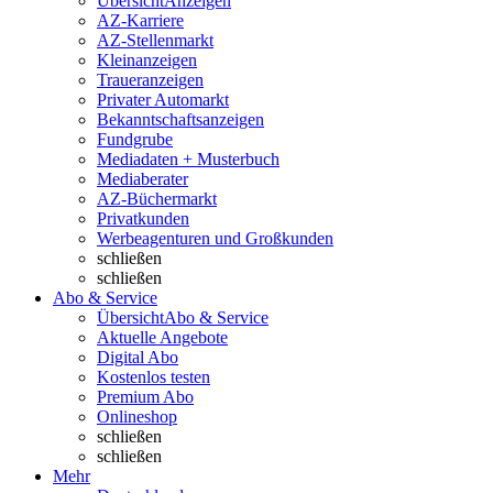
Übersicht
Anzeigen
AZ-Karriere
AZ-Stellenmarkt
Kleinanzeigen
Traueranzeigen
Privater Automarkt
Bekanntschaftsanzeigen
Fundgrube
Mediadaten + Musterbuch
Mediaberater
AZ-Büchermarkt
Privatkunden
Werbeagenturen und Großkunden
schließen
schließen
Abo & Service
Übersicht
Abo & Service
Aktuelle Angebote
Digital Abo
Kostenlos testen
Premium Abo
Onlineshop
schließen
schließen
Mehr