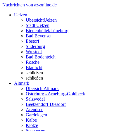
Nachrichten von az-online.de
Uelzen
Übersicht
Uelzen
Stadt Uelzen
Bienenbüttel/Lüneburg
Bad Bevensen
Ebstorf
Suderburg
Wrestedt
Bad Bodenteich
Rosche
Blaulicht
schließen
schließen
Altmark
Übersicht
Altmark
Osterburg - Arneburg-Goldbeck
Salzwedel
Beetzendorf-Diesdorf
Arendsee
Gardelegen
Kalbe
Klötze
Seehausen