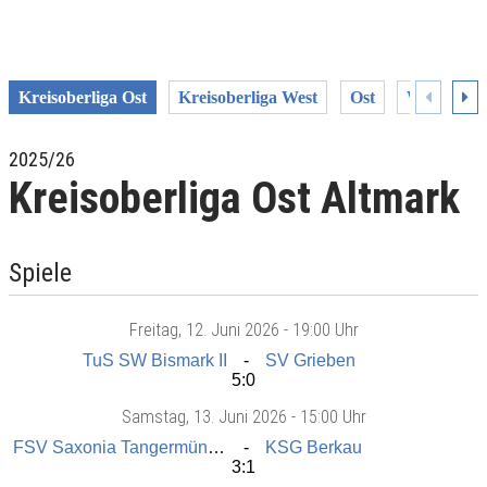
Kreisoberliga Ost
Kreisoberliga West
Ost
West
A
2025/26
Kreisoberliga Ost Altmark
Spiele
Freitag
, 12. Juni 2026 -
19:00 Uhr
TuS SW Bismark II
SV Grieben
5:0
Samstag
, 13. Juni 2026 -
15:00 Uhr
FSV Saxonia Tangermünde II
KSG Berkau
3:1