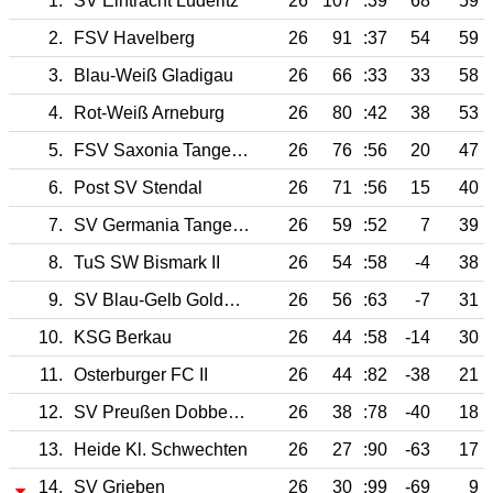
1.
SV Eintracht Lüderitz
26
107
:39
68
59
2.
FSV Havelberg
26
91
:37
54
59
3.
Blau-Weiß Gladigau
26
66
:33
33
58
4.
Rot-Weiß Arneburg
26
80
:42
38
53
5.
FSV Saxonia Tangermünde II
26
76
:56
20
47
6.
Post SV Stendal
26
71
:56
15
40
7.
SV Germania Tangerhütte
26
59
:52
7
39
8.
TuS SW Bismark II
26
54
:58
-4
38
9.
SV Blau-Gelb Goldbeck
26
56
:63
-7
31
10.
KSG Berkau
26
44
:58
-14
30
11.
Osterburger FC II
26
44
:82
-38
21
12.
SV Preußen Dobberkau
26
38
:78
-40
18
13.
Heide Kl. Schwechten
26
27
:90
-63
17
14.
SV Grieben
26
30
:99
-69
9