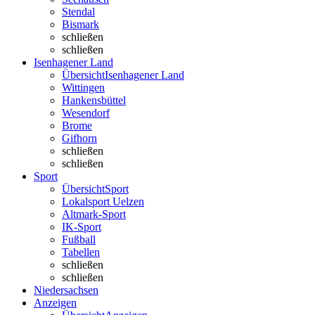
Stendal
Bismark
schließen
schließen
Isenhagener Land
Übersicht
Isenhagener Land
Wittingen
Hankensbüttel
Wesendorf
Brome
Gifhorn
schließen
schließen
Sport
Übersicht
Sport
Lokalsport Uelzen
Altmark-Sport
IK-Sport
Fußball
Tabellen
schließen
schließen
Niedersachsen
Anzeigen