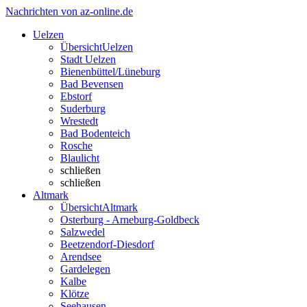
Nachrichten von az-online.de
Uelzen
Übersicht
Uelzen
Stadt Uelzen
Bienenbüttel/Lüneburg
Bad Bevensen
Ebstorf
Suderburg
Wrestedt
Bad Bodenteich
Rosche
Blaulicht
schließen
schließen
Altmark
Übersicht
Altmark
Osterburg - Arneburg-Goldbeck
Salzwedel
Beetzendorf-Diesdorf
Arendsee
Gardelegen
Kalbe
Klötze
Seehausen