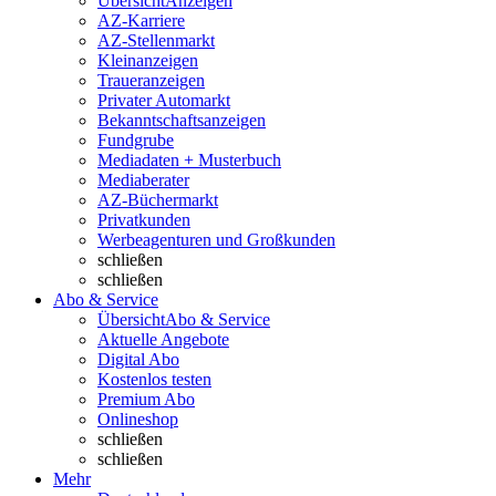
Übersicht
Anzeigen
AZ-Karriere
AZ-Stellenmarkt
Kleinanzeigen
Traueranzeigen
Privater Automarkt
Bekanntschaftsanzeigen
Fundgrube
Mediadaten + Musterbuch
Mediaberater
AZ-Büchermarkt
Privatkunden
Werbeagenturen und Großkunden
schließen
schließen
Abo & Service
Übersicht
Abo & Service
Aktuelle Angebote
Digital Abo
Kostenlos testen
Premium Abo
Onlineshop
schließen
schließen
Mehr