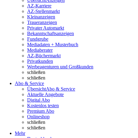
Übersicht
Anzeigen
AZ-Karriere
AZ-Stellenmarkt
Kleinanzeigen
Traueranzeigen
Privater Automarkt
Bekanntschaftsanzeigen
Fundgrube
Mediadaten + Musterbuch
Mediaberater
AZ-Büchermarkt
Privatkunden
Werbeagenturen und Großkunden
schließen
schließen
Abo & Service
Übersicht
Abo & Service
Aktuelle Angebote
Digital Abo
Kostenlos testen
Premium Abo
Onlineshop
schließen
schließen
Mehr