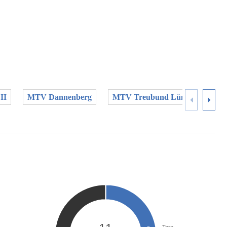
II
MTV Dannenberg
MTV Treubund Lüneburg II