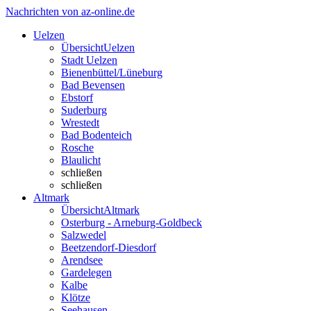
Nachrichten von az-online.de
Uelzen
Übersicht
Uelzen
Stadt Uelzen
Bienenbüttel/Lüneburg
Bad Bevensen
Ebstorf
Suderburg
Wrestedt
Bad Bodenteich
Rosche
Blaulicht
schließen
schließen
Altmark
Übersicht
Altmark
Osterburg - Arneburg-Goldbeck
Salzwedel
Beetzendorf-Diesdorf
Arendsee
Gardelegen
Kalbe
Klötze
Seehausen