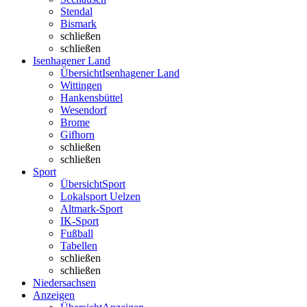
Stendal
Bismark
schließen
schließen
Isenhagener Land
Übersicht
Isenhagener Land
Wittingen
Hankensbüttel
Wesendorf
Brome
Gifhorn
schließen
schließen
Sport
Übersicht
Sport
Lokalsport Uelzen
Altmark-Sport
IK-Sport
Fußball
Tabellen
schließen
schließen
Niedersachsen
Anzeigen