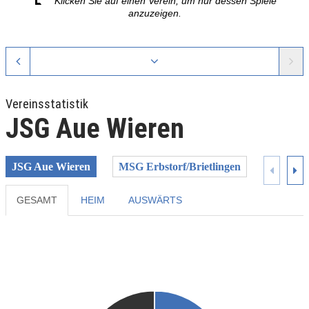
Klicken Sie auf einen Verein, um nur dessen Spiele
anzuzeigen.
Vereinsstatistik
JSG Aue Wieren
JSG Aue Wieren
MSG Erbstorf/Brietlingen
SC Lüc
GESAMT
HEIM
AUSWÄRTS
Previous
Next