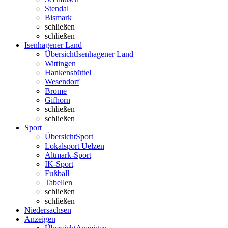
Stendal
Bismark
schließen
schließen
Isenhagener Land
Übersicht
Isenhagener Land
Wittingen
Hankensbüttel
Wesendorf
Brome
Gifhorn
schließen
schließen
Sport
Übersicht
Sport
Lokalsport Uelzen
Altmark-Sport
IK-Sport
Fußball
Tabellen
schließen
schließen
Niedersachsen
Anzeigen