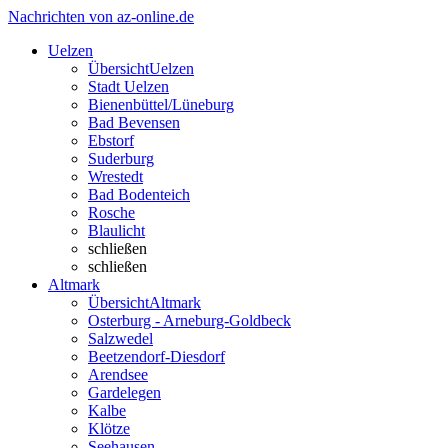
Nachrichten von az-online.de
Uelzen
Übersicht
Uelzen
Stadt Uelzen
Bienenbüttel/Lüneburg
Bad Bevensen
Ebstorf
Suderburg
Wrestedt
Bad Bodenteich
Rosche
Blaulicht
schließen
schließen
Altmark
Übersicht
Altmark
Osterburg - Arneburg-Goldbeck
Salzwedel
Beetzendorf-Diesdorf
Arendsee
Gardelegen
Kalbe
Klötze
Seehausen