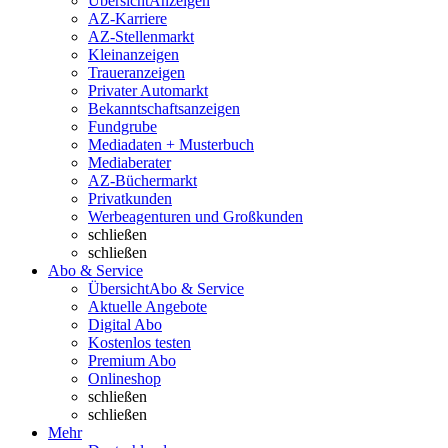
Übersicht
Anzeigen
AZ-Karriere
AZ-Stellenmarkt
Kleinanzeigen
Traueranzeigen
Privater Automarkt
Bekanntschaftsanzeigen
Fundgrube
Mediadaten + Musterbuch
Mediaberater
AZ-Büchermarkt
Privatkunden
Werbeagenturen und Großkunden
schließen
schließen
Abo & Service
Übersicht
Abo & Service
Aktuelle Angebote
Digital Abo
Kostenlos testen
Premium Abo
Onlineshop
schließen
schließen
Mehr