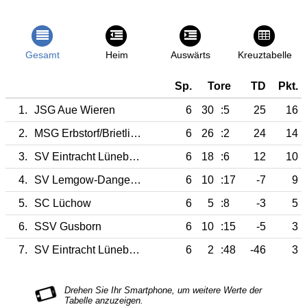
Gesamt
Heim
Auswärts
Kreuztabelle
Sp.
Tore
TD
Pkt.
1.
JSG Aue Wieren
6
30
:5
25
16
2.
MSG Erbstorf/Brietlingen
6
26
:2
24
14
3.
SV Eintracht Lüneburg II
6
18
:6
12
10
4.
SV Lemgow-Dangenstorf
6
10
:17
-7
9
5.
SC Lüchow
6
5
:8
-3
5
6.
SSV Gusborn
6
10
:15
-5
3
7.
SV Eintracht Lüneburg III
6
2
:48
-46
3