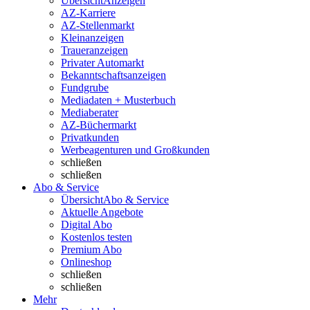
Übersicht
Anzeigen
AZ-Karriere
AZ-Stellenmarkt
Kleinanzeigen
Traueranzeigen
Privater Automarkt
Bekanntschaftsanzeigen
Fundgrube
Mediadaten + Musterbuch
Mediaberater
AZ-Büchermarkt
Privatkunden
Werbeagenturen und Großkunden
schließen
schließen
Abo & Service
Übersicht
Abo & Service
Aktuelle Angebote
Digital Abo
Kostenlos testen
Premium Abo
Onlineshop
schließen
schließen
Mehr