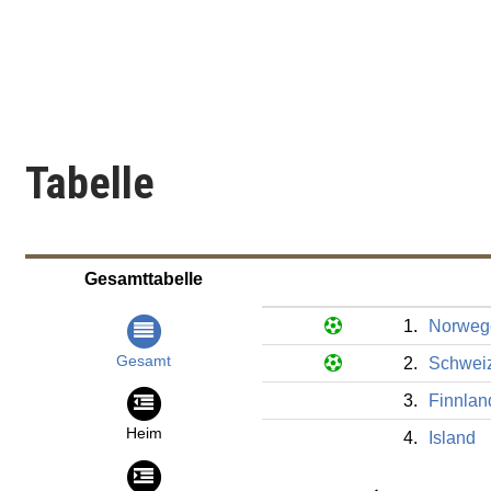
Tabelle
Gesamttabelle
1.
Norweg
Gesamt
2.
Schwei
3.
Finnlan
Heim
4.
Island