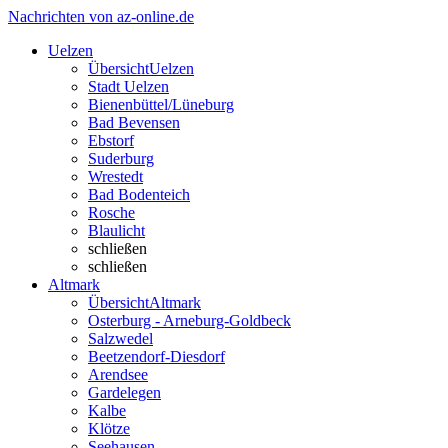
Nachrichten von az-online.de
Uelzen
Übersicht
Uelzen
Stadt Uelzen
Bienenbüttel/Lüneburg
Bad Bevensen
Ebstorf
Suderburg
Wrestedt
Bad Bodenteich
Rosche
Blaulicht
schließen
schließen
Altmark
Übersicht
Altmark
Osterburg - Arneburg-Goldbeck
Salzwedel
Beetzendorf-Diesdorf
Arendsee
Gardelegen
Kalbe
Klötze
Seehausen