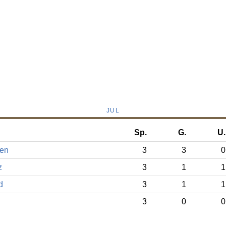
JUL
Sp.
G.
U.
en
3
3
0
z
3
1
1
d
3
1
1
3
0
0