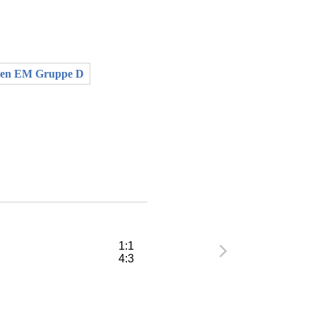
uen EM Gruppe D
1:1
4:3