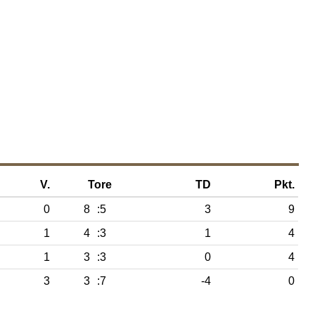
V.
Tore
TD
Pkt.
0
8
:5
3
9
1
4
:3
1
4
1
3
:3
0
4
3
3
:7
-4
0