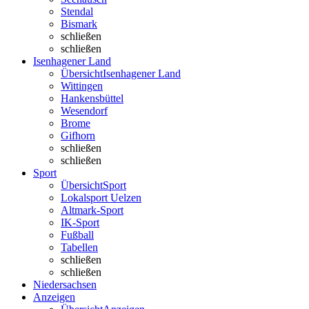
Stendal
Bismark
schließen
schließen
Isenhagener Land
Übersicht
Isenhagener Land
Wittingen
Hankensbüttel
Wesendorf
Brome
Gifhorn
schließen
schließen
Sport
Übersicht
Sport
Lokalsport Uelzen
Altmark-Sport
IK-Sport
Fußball
Tabellen
schließen
schließen
Niedersachsen
Anzeigen