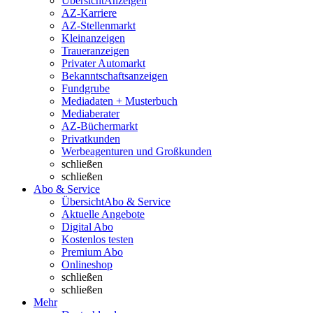
Übersicht
Anzeigen
AZ-Karriere
AZ-Stellenmarkt
Kleinanzeigen
Traueranzeigen
Privater Automarkt
Bekanntschaftsanzeigen
Fundgrube
Mediadaten + Musterbuch
Mediaberater
AZ-Büchermarkt
Privatkunden
Werbeagenturen und Großkunden
schließen
schließen
Abo & Service
Übersicht
Abo & Service
Aktuelle Angebote
Digital Abo
Kostenlos testen
Premium Abo
Onlineshop
schließen
schließen
Mehr