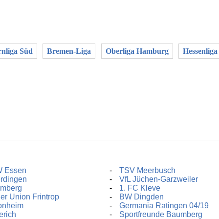
nliga Süd
Bremen-Liga
Oberliga Hamburg
Hessenliga
 Essen
TSV Meerbusch
rdingen
VfL Jüchen-Garzweiler
mberg
1. FC Kleve
er Union Frintrop
BW Dingden
onheim
Germania Ratingen 04/19
erich
Sportfreunde Baumberg