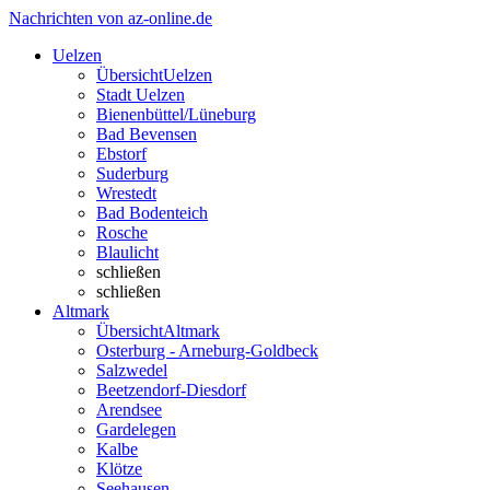
Nachrichten von az-online.de
Uelzen
Übersicht
Uelzen
Stadt Uelzen
Bienenbüttel/Lüneburg
Bad Bevensen
Ebstorf
Suderburg
Wrestedt
Bad Bodenteich
Rosche
Blaulicht
schließen
schließen
Altmark
Übersicht
Altmark
Osterburg - Arneburg-Goldbeck
Salzwedel
Beetzendorf-Diesdorf
Arendsee
Gardelegen
Kalbe
Klötze
Seehausen