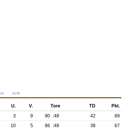
AI
JUN
U.
V.
Tore
TD
Pkt.
3
9
90
:48
42
69
10
5
86
:48
38
67