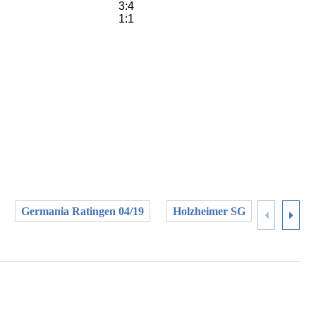
3:4
1:1
Germania Ratingen 04/19
Holzheimer SG
KFC Uer