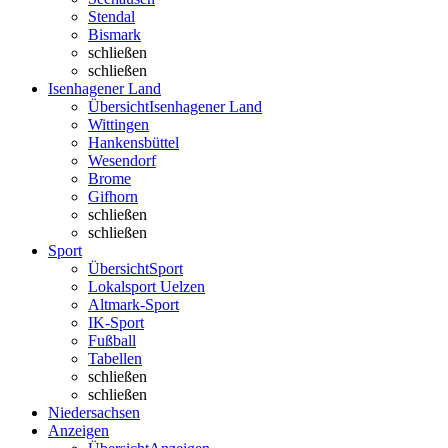
Stendal
Bismark
schließen
schließen
Isenhagener Land
Übersicht
Isenhagener Land
Wittingen
Hankensbüttel
Wesendorf
Brome
Gifhorn
schließen
schließen
Sport
Übersicht
Sport
Lokalsport Uelzen
Altmark-Sport
IK-Sport
Fußball
Tabellen
schließen
schließen
Niedersachsen
Anzeigen