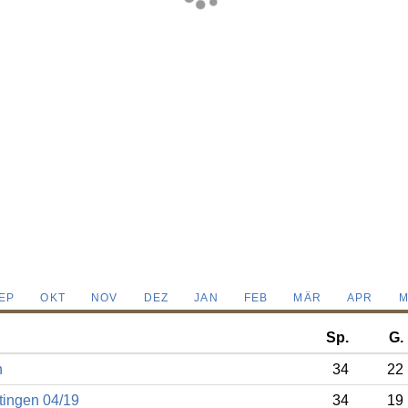
EP
OKT
NOV
DEZ
JAN
FEB
MÄR
APR
M
Sp.
G.
n
34
22
ingen 04/19
34
19