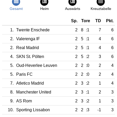
Gesamt
Heim
Auswärts
Kreuztabelle
Sp.
Tore
TD
Pkt.
1.
Twente Enschede
2
8
:1
7
6
2.
Valerenga IF
2
5
:1
4
6
2.
Real Madrid
2
5
:1
4
6
4.
SKN St. Pölten
2
5
:2
3
6
5.
Oud-Heverlee Leuven
2
2
:0
2
4
5.
Paris FC
2
2
:0
2
4
7.
Atletico Madrid
2
3
:2
1
4
8.
Manchester United
2
3
:1
2
3
9.
AS Rom
2
3
:2
1
3
10.
Sporting Lissabon
2
2
:3
-1
3