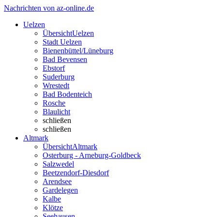
Nachrichten von az-online.de
Uelzen
Übersicht
Uelzen
Stadt Uelzen
Bienenbüttel/Lüneburg
Bad Bevensen
Ebstorf
Suderburg
Wrestedt
Bad Bodenteich
Rosche
Blaulicht
schließen
schließen
Altmark
Übersicht
Altmark
Osterburg - Arneburg-Goldbeck
Salzwedel
Beetzendorf-Diesdorf
Arendsee
Gardelegen
Kalbe
Klötze
Seehausen