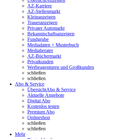
Übersicht
Anzeigen
AZ-Karriere
AZ-Stellenmarkt
Kleinanzeigen
Traueranzeigen
Privater Automarkt
Bekanntschaftsanzeigen
Fundgrube
Mediadaten + Musterbuch
Mediaberater
AZ-Büchermarkt
Privatkunden
Werbeagenturen und Großkunden
schließen
schließen
Abo & Service
Übersicht
Abo & Service
Aktuelle Angebote
Digital Abo
Kostenlos testen
Premium Abo
Onlineshop
schließen
schließen
Mehr