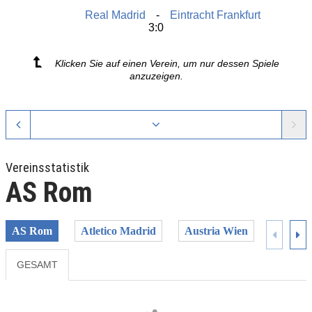
Real Madrid
Eintracht Frankfurt
3:0
Klicken Sie auf einen Verein, um nur dessen Spiele
anzuzeigen.
Vereinsstatistik
AS Rom
AS Rom
Atletico Madrid
Austria Wien
BK Hä
GESAMT
Previous
Next