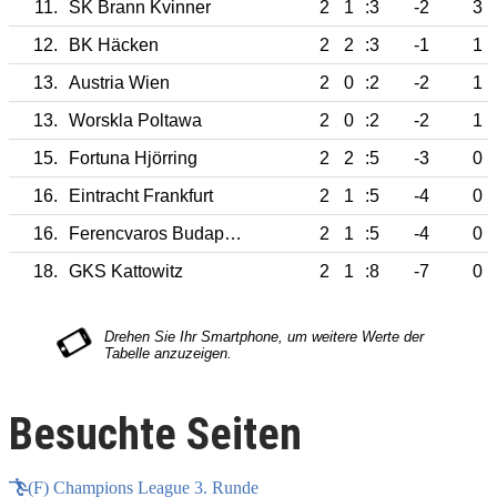
11.
SK Brann Kvinner
2
1
:3
-2
3
12.
BK Häcken
2
2
:3
-1
1
13.
Austria Wien
2
0
:2
-2
1
13.
Worskla Poltawa
2
0
:2
-2
1
15.
Fortuna Hjörring
2
2
:5
-3
0
16.
Eintracht Frankfurt
2
1
:5
-4
0
16.
Ferencvaros Budapest
2
1
:5
-4
0
18.
GKS Kattowitz
2
1
:8
-7
0
Besuchte Seiten
(F) Champions League 3. Runde