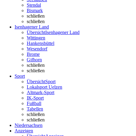
Stendal
Bismark
schließen
schließen
Isenhagener Land
Übersicht
Isenhagener Land
Wittingen
Hankensbüttel
Wesendorf
Brome
Gifhorn
schließen
schließen
Sport
Übersicht
Sport
Lokalsport Uelzen
Altmark-Sport
IK-Sport
Fußball
Tabellen
schließen
schließen
Niedersachsen
Anzeigen