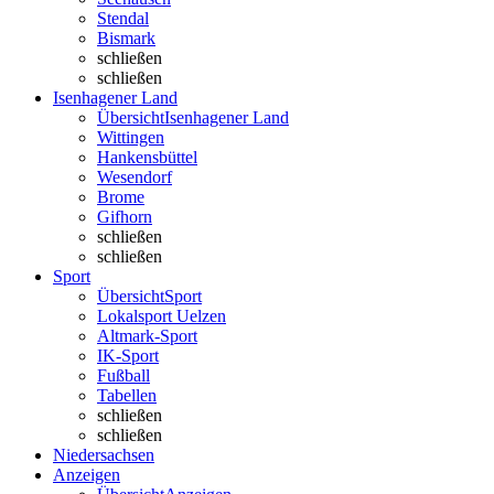
Stendal
Bismark
schließen
schließen
Isenhagener Land
Übersicht
Isenhagener Land
Wittingen
Hankensbüttel
Wesendorf
Brome
Gifhorn
schließen
schließen
Sport
Übersicht
Sport
Lokalsport Uelzen
Altmark-Sport
IK-Sport
Fußball
Tabellen
schließen
schließen
Niedersachsen
Anzeigen