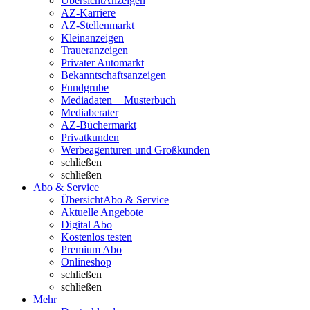
Übersicht
Anzeigen
AZ-Karriere
AZ-Stellenmarkt
Kleinanzeigen
Traueranzeigen
Privater Automarkt
Bekanntschaftsanzeigen
Fundgrube
Mediadaten + Musterbuch
Mediaberater
AZ-Büchermarkt
Privatkunden
Werbeagenturen und Großkunden
schließen
schließen
Abo & Service
Übersicht
Abo & Service
Aktuelle Angebote
Digital Abo
Kostenlos testen
Premium Abo
Onlineshop
schließen
schließen
Mehr