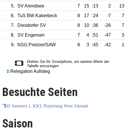
5.
SV Arendsee
7
15
:13
2
13
6.
TuS BW Kakerbeck
8
17
:24
-7
7
7.
Diesdorfer SV
8
10
:36
-26
7
8.
SV Engersen
7
4
:51
-47
3
9.
NSG Pretzier/SAW
8
3
:45
-42
1
Relegation Aufstieg
Besuchte Seiten
D Junioren 1. KKL Plazierung West Altmark
Saison