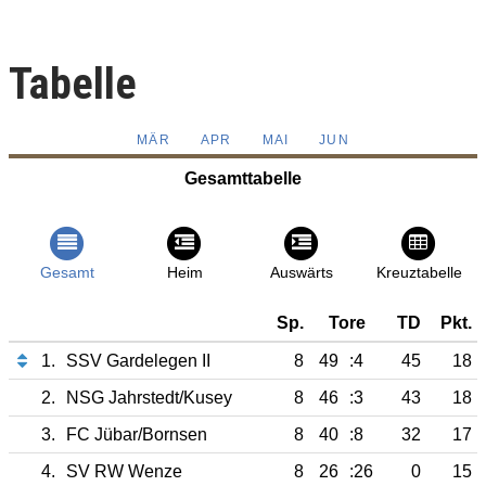
Tabelle
MÄR
APR
MAI
JUN
Gesamttabelle
Gesamt
Heim
Auswärts
Kreuztabelle
Sp.
Tore
TD
Pkt.
1.
SSV Gardelegen II
8
49
:4
45
18
2.
NSG Jahrstedt/Kusey
8
46
:3
43
18
3.
FC Jübar/Bornsen
8
40
:8
32
17
4.
SV RW Wenze
8
26
:26
0
15