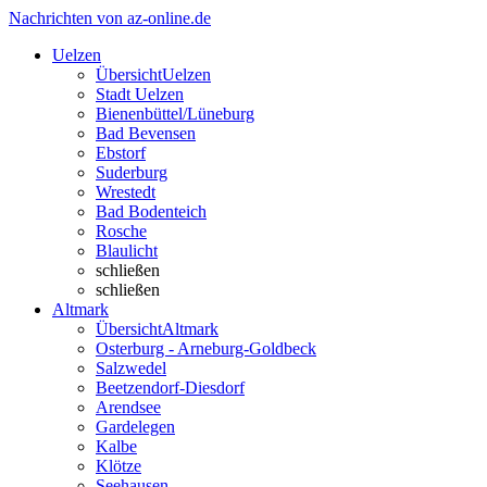
Nachrichten von az-online.de
Uelzen
Übersicht
Uelzen
Stadt Uelzen
Bienenbüttel/Lüneburg
Bad Bevensen
Ebstorf
Suderburg
Wrestedt
Bad Bodenteich
Rosche
Blaulicht
schließen
schließen
Altmark
Übersicht
Altmark
Osterburg - Arneburg-Goldbeck
Salzwedel
Beetzendorf-Diesdorf
Arendsee
Gardelegen
Kalbe
Klötze
Seehausen