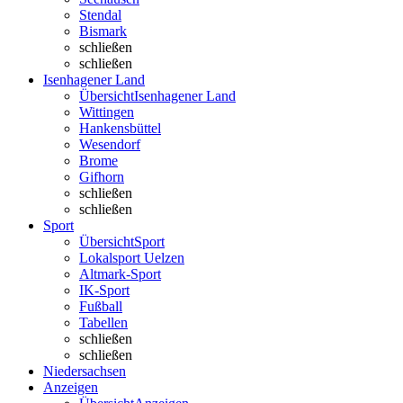
Stendal
Bismark
schließen
schließen
Isenhagener Land
Übersicht
Isenhagener Land
Wittingen
Hankensbüttel
Wesendorf
Brome
Gifhorn
schließen
schließen
Sport
Übersicht
Sport
Lokalsport Uelzen
Altmark-Sport
IK-Sport
Fußball
Tabellen
schließen
schließen
Niedersachsen
Anzeigen