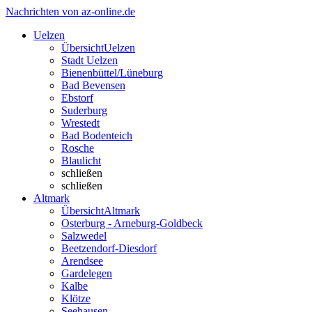
Nachrichten von az-online.de
Uelzen
Übersicht
Uelzen
Stadt Uelzen
Bienenbüttel/Lüneburg
Bad Bevensen
Ebstorf
Suderburg
Wrestedt
Bad Bodenteich
Rosche
Blaulicht
schließen
schließen
Altmark
Übersicht
Altmark
Osterburg - Arneburg-Goldbeck
Salzwedel
Beetzendorf-Diesdorf
Arendsee
Gardelegen
Kalbe
Klötze
Seehausen