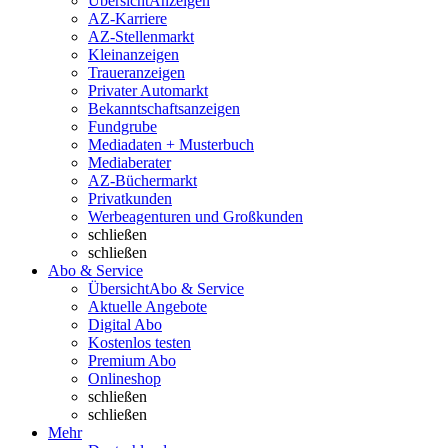
Übersicht
Anzeigen
AZ-Karriere
AZ-Stellenmarkt
Kleinanzeigen
Traueranzeigen
Privater Automarkt
Bekanntschaftsanzeigen
Fundgrube
Mediadaten + Musterbuch
Mediaberater
AZ-Büchermarkt
Privatkunden
Werbeagenturen und Großkunden
schließen
schließen
Abo & Service
Übersicht
Abo & Service
Aktuelle Angebote
Digital Abo
Kostenlos testen
Premium Abo
Onlineshop
schließen
schließen
Mehr