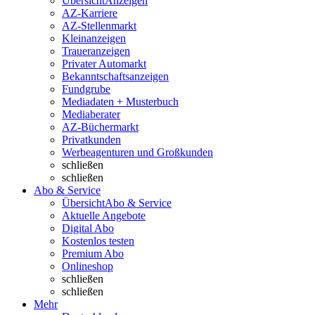
Übersicht
Anzeigen
AZ-Karriere
AZ-Stellenmarkt
Kleinanzeigen
Traueranzeigen
Privater Automarkt
Bekanntschaftsanzeigen
Fundgrube
Mediadaten + Musterbuch
Mediaberater
AZ-Büchermarkt
Privatkunden
Werbeagenturen und Großkunden
schließen
schließen
Abo & Service
Übersicht
Abo & Service
Aktuelle Angebote
Digital Abo
Kostenlos testen
Premium Abo
Onlineshop
schließen
schließen
Mehr