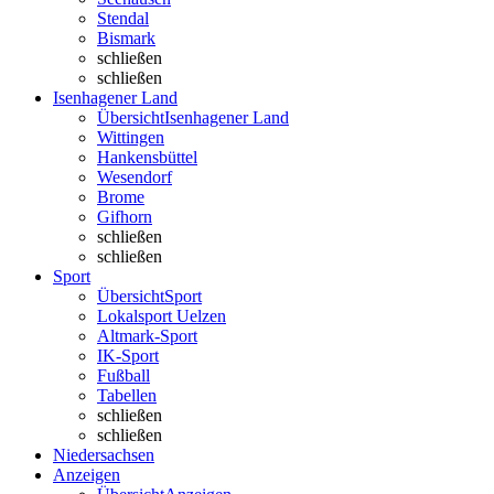
Stendal
Bismark
schließen
schließen
Isenhagener Land
Übersicht
Isenhagener Land
Wittingen
Hankensbüttel
Wesendorf
Brome
Gifhorn
schließen
schließen
Sport
Übersicht
Sport
Lokalsport Uelzen
Altmark-Sport
IK-Sport
Fußball
Tabellen
schließen
schließen
Niedersachsen
Anzeigen