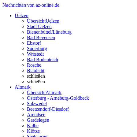
Nachrichten von az-online.de
Uelzen
Übersicht
Uelzen
Stadt Uelzen
Bienenbüttel/Lüneburg
Bad Bevensen
Ebstorf
Suderburg
Wrestedt
Bad Bodenteich
Rosche
Blaulicht
schließen
schließen
Altmark
Übersicht
Altmark
Osterburg - Arneburg-Goldbeck
Salzwedel
Beetzendorf-Diesdorf
Arendsee
Gardelegen
Kalbe
Klötze
Seehausen