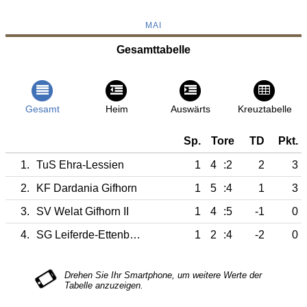
MAI
Gesamttabelle
Gesamt
Heim
Auswärts
Kreuztabelle
Sp.
Tore
TD
Pkt.
1.
TuS Ehra-Lessien
1
4
:2
2
3
2.
KF Dardania Gifhorn
1
5
:4
1
3
3.
SV Welat Gifhorn II
1
4
:5
-1
0
4.
SG Leiferde-Ettenbüttel II
1
2
:4
-2
0