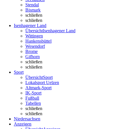
Stendal
Bismark
schließen
schließen
Isenhagener Land
Übersicht
Isenhagener Land
Wittingen
Hankensbüttel
Wesendorf
Brome
Gifhorn
schließen
schließen
Sport
Übersicht
Sport
Lokalsport Uelzen
Altmark-Sport
IK-Sport
Fußball
Tabellen
schließen
schließen
Niedersachsen
Anzeigen