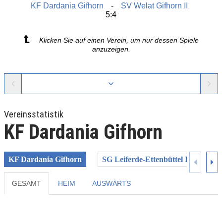
KF Dardania Gifhorn
SV Welat Gifhorn II
5:4
Klicken Sie auf einen Verein, um nur dessen Spiele
anzuzeigen.
Vereinsstatistik
KF Dardania Gifhorn
KF Dardania Gifhorn
SG Leiferde-Ettenbüttel II
SV 
GESAMT
HEIM
AUSWÄRTS
Previous
Next