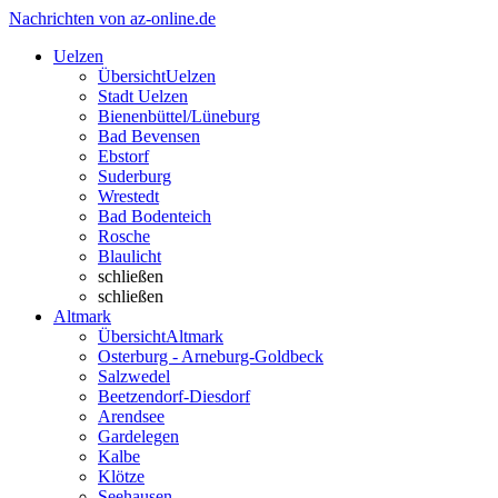
Nachrichten von az-online.de
Uelzen
Übersicht
Uelzen
Stadt Uelzen
Bienenbüttel/Lüneburg
Bad Bevensen
Ebstorf
Suderburg
Wrestedt
Bad Bodenteich
Rosche
Blaulicht
schließen
schließen
Altmark
Übersicht
Altmark
Osterburg - Arneburg-Goldbeck
Salzwedel
Beetzendorf-Diesdorf
Arendsee
Gardelegen
Kalbe
Klötze
Seehausen