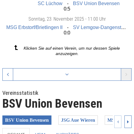
SC Lüchow
BSV Union Bevensen
0:5
Sonntag
, 23. November 2025 -
11:00 Uhr
MSG Erbstorf/Brietlingen II
SV Lemgow-Dangenstorf
0:0
Klicken Sie auf einen Verein, um nur dessen Spiele
anzuzeigen.
Vereinsstatistik
BSV Union Bevensen
BSV Union Bevensen
JSG Aue Wieren
MSG Erbstorf