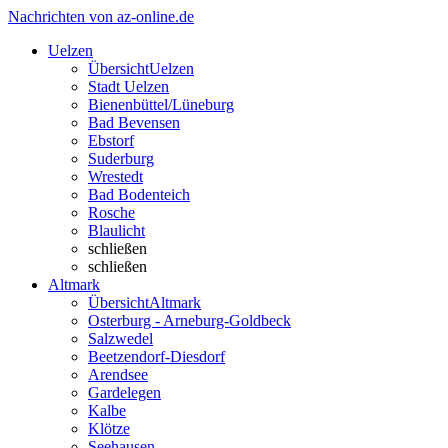
Nachrichten von az-online.de
Uelzen
Übersicht
Uelzen
Stadt Uelzen
Bienenbüttel/Lüneburg
Bad Bevensen
Ebstorf
Suderburg
Wrestedt
Bad Bodenteich
Rosche
Blaulicht
schließen
schließen
Altmark
Übersicht
Altmark
Osterburg - Arneburg-Goldbeck
Salzwedel
Beetzendorf-Diesdorf
Arendsee
Gardelegen
Kalbe
Klötze
Seehausen