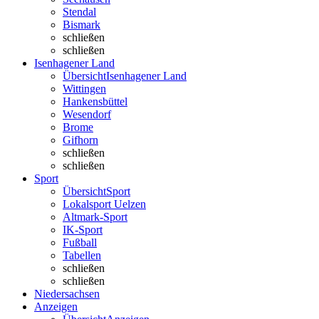
Stendal
Bismark
schließen
schließen
Isenhagener Land
Übersicht
Isenhagener Land
Wittingen
Hankensbüttel
Wesendorf
Brome
Gifhorn
schließen
schließen
Sport
Übersicht
Sport
Lokalsport Uelzen
Altmark-Sport
IK-Sport
Fußball
Tabellen
schließen
schließen
Niedersachsen
Anzeigen