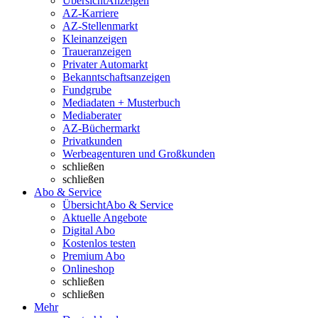
Übersicht
Anzeigen
AZ-Karriere
AZ-Stellenmarkt
Kleinanzeigen
Traueranzeigen
Privater Automarkt
Bekanntschaftsanzeigen
Fundgrube
Mediadaten + Musterbuch
Mediaberater
AZ-Büchermarkt
Privatkunden
Werbeagenturen und Großkunden
schließen
schließen
Abo & Service
Übersicht
Abo & Service
Aktuelle Angebote
Digital Abo
Kostenlos testen
Premium Abo
Onlineshop
schließen
schließen
Mehr