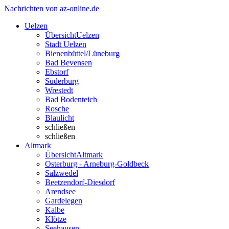
Nachrichten von az-online.de
Uelzen
Übersicht
Uelzen
Stadt Uelzen
Bienenbüttel/Lüneburg
Bad Bevensen
Ebstorf
Suderburg
Wrestedt
Bad Bodenteich
Rosche
Blaulicht
schließen
schließen
Altmark
Übersicht
Altmark
Osterburg - Arneburg-Goldbeck
Salzwedel
Beetzendorf-Diesdorf
Arendsee
Gardelegen
Kalbe
Klötze
Seehausen