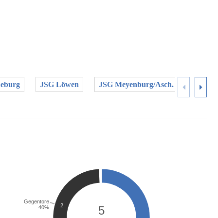
eburg
JSG Löwen
JSG Meyenburg/Asch.
MTV T