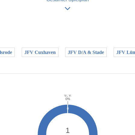
srode
JFV Cuxhaven
JFV D/A & Stade
JFV Lün