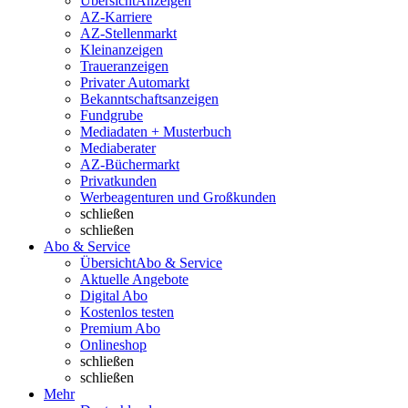
Übersicht
Anzeigen
AZ-Karriere
AZ-Stellenmarkt
Kleinanzeigen
Traueranzeigen
Privater Automarkt
Bekanntschaftsanzeigen
Fundgrube
Mediadaten + Musterbuch
Mediaberater
AZ-Büchermarkt
Privatkunden
Werbeagenturen und Großkunden
schließen
schließen
Abo & Service
Übersicht
Abo & Service
Aktuelle Angebote
Digital Abo
Kostenlos testen
Premium Abo
Onlineshop
schließen
schließen
Mehr