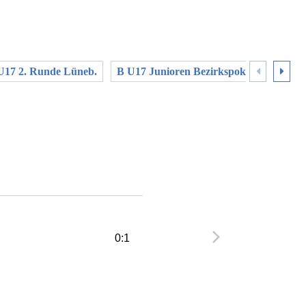
U17 2. Runde Lüneb.
B U17 Junioren Bezirkspokal Halbfinal
0:1