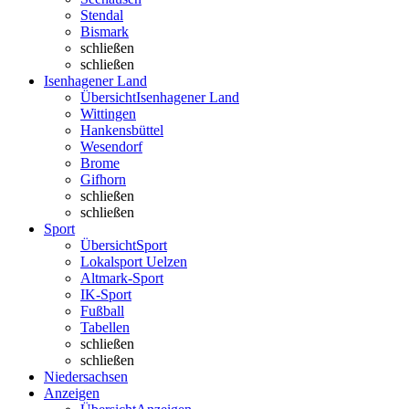
Stendal
Bismark
schließen
schließen
Isenhagener Land
Übersicht
Isenhagener Land
Wittingen
Hankensbüttel
Wesendorf
Brome
Gifhorn
schließen
schließen
Sport
Übersicht
Sport
Lokalsport Uelzen
Altmark-Sport
IK-Sport
Fußball
Tabellen
schließen
schließen
Niedersachsen
Anzeigen