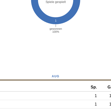
AUG
Sp.
G
1
1