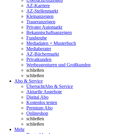
Übersicht
Anzeigen
AZ-Karriere
AZ-Stellenmarkt
Kleinanzeigen
Traueranzeigen
Privater Automarkt
Bekanntschaftsanzeigen
Fundgrube
Mediadaten + Musterbuch
Mediaberater
AZ-Büchermarkt
Privatkunden
Werbeagenturen und Großkunden
schließen
schließen
Abo & Service
Übersicht
Abo & Service
Aktuelle Angebote
Digital Abo
Kostenlos testen
Premium Abo
Onlineshop
schließen
schließen
Mehr