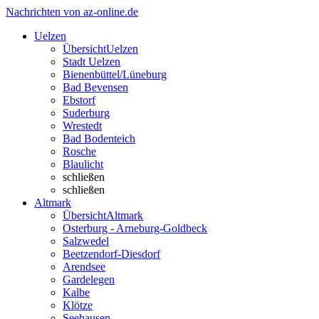
Nachrichten von az-online.de
Uelzen
Übersicht
Uelzen
Stadt Uelzen
Bienenbüttel/Lüneburg
Bad Bevensen
Ebstorf
Suderburg
Wrestedt
Bad Bodenteich
Rosche
Blaulicht
schließen
schließen
Altmark
Übersicht
Altmark
Osterburg - Arneburg-Goldbeck
Salzwedel
Beetzendorf-Diesdorf
Arendsee
Gardelegen
Kalbe
Klötze
Seehausen