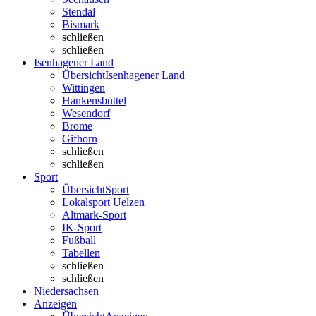
Stendal
Bismark
schließen
schließen
Isenhagener Land
Übersicht
Isenhagener Land
Wittingen
Hankensbüttel
Wesendorf
Brome
Gifhorn
schließen
schließen
Sport
Übersicht
Sport
Lokalsport Uelzen
Altmark-Sport
IK-Sport
Fußball
Tabellen
schließen
schließen
Niedersachsen
Anzeigen