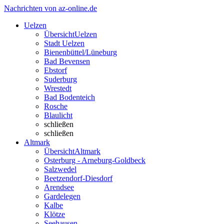
Nachrichten von az-online.de
Uelzen
Übersicht
Uelzen
Stadt Uelzen
Bienenbüttel/Lüneburg
Bad Bevensen
Ebstorf
Suderburg
Wrestedt
Bad Bodenteich
Rosche
Blaulicht
schließen
schließen
Altmark
Übersicht
Altmark
Osterburg - Arneburg-Goldbeck
Salzwedel
Beetzendorf-Diesdorf
Arendsee
Gardelegen
Kalbe
Klötze
Seehausen