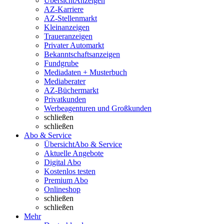
Übersicht
Anzeigen
AZ-Karriere
AZ-Stellenmarkt
Kleinanzeigen
Traueranzeigen
Privater Automarkt
Bekanntschaftsanzeigen
Fundgrube
Mediadaten + Musterbuch
Mediaberater
AZ-Büchermarkt
Privatkunden
Werbeagenturen und Großkunden
schließen
schließen
Abo & Service
Übersicht
Abo & Service
Aktuelle Angebote
Digital Abo
Kostenlos testen
Premium Abo
Onlineshop
schließen
schließen
Mehr