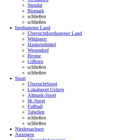
Stendal
Bismark
schließen
schließen
Isenhagener Land
Übersicht
Isenhagener Land
Wittingen
Hankensbüttel
Wesendorf
Brome
Gifhorn
schließen
schließen
Sport
Übersicht
Sport
Lokalsport Uelzen
Altmark-Sport
IK-Sport
Fußball
Tabellen
schließen
schließen
Niedersachsen
Anzeigen