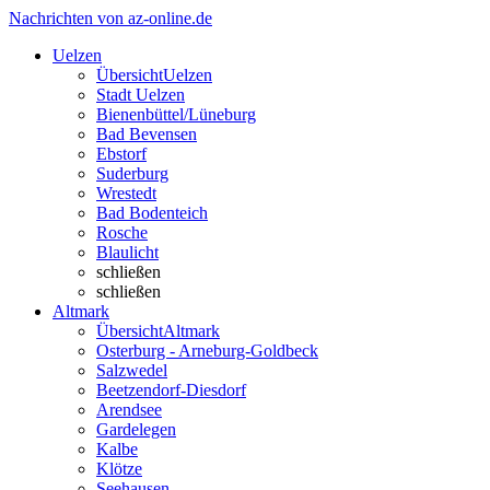
Nachrichten von az-online.de
Uelzen
Übersicht
Uelzen
Stadt Uelzen
Bienenbüttel/Lüneburg
Bad Bevensen
Ebstorf
Suderburg
Wrestedt
Bad Bodenteich
Rosche
Blaulicht
schließen
schließen
Altmark
Übersicht
Altmark
Osterburg - Arneburg-Goldbeck
Salzwedel
Beetzendorf-Diesdorf
Arendsee
Gardelegen
Kalbe
Klötze
Seehausen