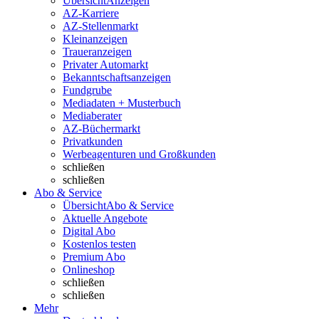
Übersicht
Anzeigen
AZ-Karriere
AZ-Stellenmarkt
Kleinanzeigen
Traueranzeigen
Privater Automarkt
Bekanntschaftsanzeigen
Fundgrube
Mediadaten + Musterbuch
Mediaberater
AZ-Büchermarkt
Privatkunden
Werbeagenturen und Großkunden
schließen
schließen
Abo & Service
Übersicht
Abo & Service
Aktuelle Angebote
Digital Abo
Kostenlos testen
Premium Abo
Onlineshop
schließen
schließen
Mehr