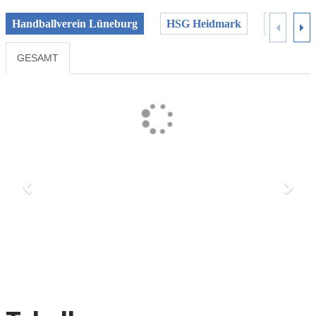
Handballverein Lüneburg
HSG Heidmark
JMSG Old
GESAMT
Previous
Next