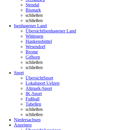
Stendal
Bismark
schließen
schließen
Isenhagener Land
Übersicht
Isenhagener Land
Wittingen
Hankensbüttel
Wesendorf
Brome
Gifhorn
schließen
schließen
Sport
Übersicht
Sport
Lokalsport Uelzen
Altmark-Sport
IK-Sport
Fußball
Tabellen
schließen
schließen
Niedersachsen
Anzeigen