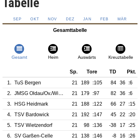
Tabelle
SEP
OKT
NOV
DEZ
JAN
FEB
MÄR
Gesamttabelle
Gesamt
Heim
Auswärts
Kreuztabelle
Sp.
Tore
TD
Pkt.
1.
TuS Bergen
21
189
:105
84
36
:6
2.
JMSG Oldau/Ov./Wietze/F. Winsen
21
179
:97
82
36
:6
3.
HSG Heidmark
21
188
:122
66
27
:15
4.
TSV Bardowick
21
192
:147
45
22
:20
5.
TSV Wietzendorf
21
98
:136
-38
17
:25
6.
SV Garßen-Celle
21
138
:146
-8
16
:26