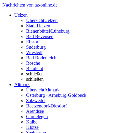
Nachrichten von az-online.de
Uelzen
Übersicht
Uelzen
Stadt Uelzen
Bienenbüttel/Lüneburg
Bad Bevensen
Ebstorf
Suderburg
Wrestedt
Bad Bodenteich
Rosche
Blaulicht
schließen
schließen
Altmark
Übersicht
Altmark
Osterburg - Arneburg-Goldbeck
Salzwedel
Beetzendorf-Diesdorf
Arendsee
Gardelegen
Kalbe
Klötze
Seehausen