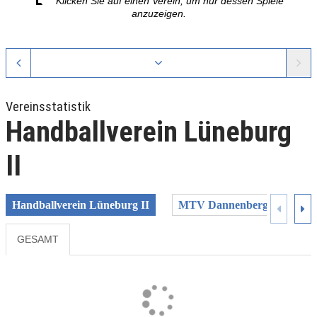
Klicken Sie auf einen Verein, um nur dessen Spiele
anzuzeigen.
Vereinsstatistik
Handballverein Lüneburg
II
Handballverein Lüneburg II
MTV Dannenberg
SC 
GESAMT
Previous
Next