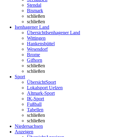
Stendal
Bismark
schließen
schließen
Isenhagener Land
Übersicht
Isenhagener Land
Wittingen
Hankensbüttel
Wesendorf
Brome
Gifhorn
schließen
schließen
Sport
Übersicht
Sport
Lokalsport Uelzen
Altmark-Sport
IK-Sport
Fußball
Tabellen
schließen
schließen
Niedersachsen
Anzeigen