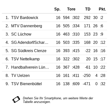
Sp.
Tore
TD
Pkt.
1.
TSV Bardowick
16
594
:302
292
30
:2
2.
MTV Dannenberg
16
505
:334
171
26
:6
3.
SC Lüchow
16
463
:310
153
23
:9
4.
SG Adendorf/Scharnebeck II
16
503
:335
168
20
:12
5.
SG Südkreis Clenze
16
393
:415
-22
16
:16
6.
TSV Nettelkamp
16
322
:302
20
15
:17
7.
Handballverein Lüneburg II
16
367
:428
-61
10
:22
8.
TV Uelzen
16
161
:411
-250
4
:28
9.
TSV Bienenbüttel
16
138
:609
-471
0
:32