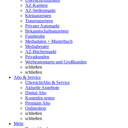
Übersicht
Anzeigen
AZ-Karriere
AZ-Stellenmarkt
Kleinanzeigen
Traueranzeigen
Privater Automarkt
Bekanntschaftsanzeigen
Fundgrube
Mediadaten + Musterbuch
Mediaberater
AZ-Büchermarkt
Privatkunden
Werbeagenturen und Großkunden
schließen
schließen
Abo & Service
Übersicht
Abo & Service
Aktuelle Angebote
Digital Abo
Kostenlos testen
Premium Abo
Onlineshop
schließen
schließen
Mehr