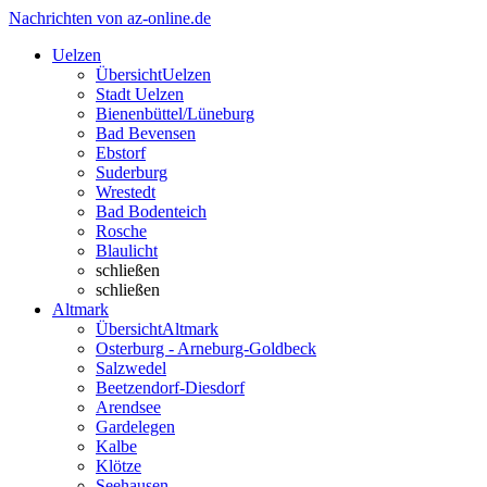
Nachrichten von az-online.de
Uelzen
Übersicht
Uelzen
Stadt Uelzen
Bienenbüttel/Lüneburg
Bad Bevensen
Ebstorf
Suderburg
Wrestedt
Bad Bodenteich
Rosche
Blaulicht
schließen
schließen
Altmark
Übersicht
Altmark
Osterburg - Arneburg-Goldbeck
Salzwedel
Beetzendorf-Diesdorf
Arendsee
Gardelegen
Kalbe
Klötze
Seehausen