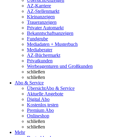
Übersicht
Anzeigen
AZ-Karriere
AZ-Stellenmarkt
Kleinanzeigen
Traueranzeigen
Privater Automarkt
Bekanntschaftsanzeigen
Fundgrube
Mediadaten + Musterbuch
Mediaberater
AZ-Büchermarkt
Privatkunden
Werbeagenturen und Großkunden
schließen
schließen
Abo & Service
Übersicht
Abo & Service
Aktuelle Angebote
Digital Abo
Kostenlos testen
Premium Abo
Onlineshop
schließen
schließen
Mehr