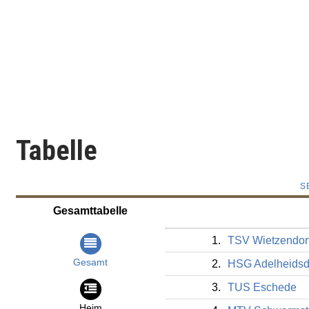
Tabelle
S
Gesamttabelle
1.
TSV Wietzendorf
Gesamt
2.
HSG Adelheidsdo
3.
TUS Eschede
Heim