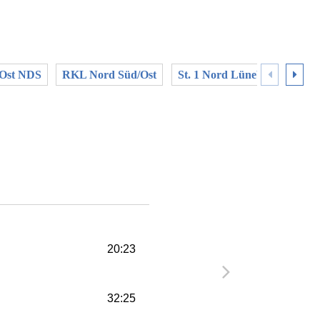
-Ost NDS
RKL Nord Süd/Ost
St. 1 Nord Lüneb.-H.
RKL
20:23
32:25