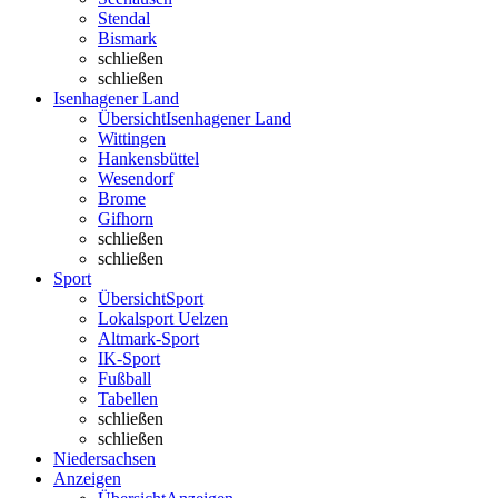
Stendal
Bismark
schließen
schließen
Isenhagener Land
Übersicht
Isenhagener Land
Wittingen
Hankensbüttel
Wesendorf
Brome
Gifhorn
schließen
schließen
Sport
Übersicht
Sport
Lokalsport Uelzen
Altmark-Sport
IK-Sport
Fußball
Tabellen
schließen
schließen
Niedersachsen
Anzeigen