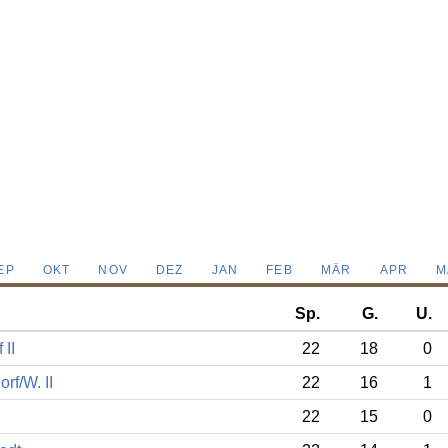
EP
OKT
NOV
DEZ
JAN
FEB
MÄR
APR
M
Sp.
G.
U.
 II
22
18
0
rf/W. II
22
16
1
22
15
0