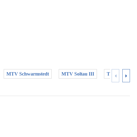
MTV Schwarmstedt
MTV Soltau III
TSV Wietzendo