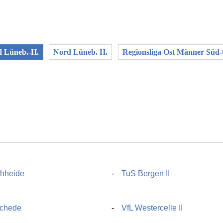
d Lüneb.-H.
Nord Lüneb. H.
Regionsliga Ost Männer Süd
hheide
TuS Bergen II
chede
VfL Westercelle II