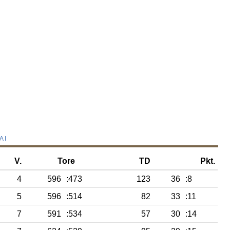
AI
V.
Tore
TD
Pkt.
4
596
:473
123
36
:8
5
596
:514
82
33
:11
7
591
:534
57
30
:14