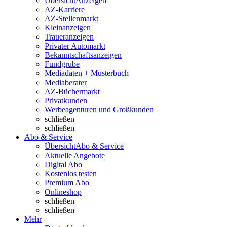
Übersicht
Anzeigen
AZ-Karriere
AZ-Stellenmarkt
Kleinanzeigen
Traueranzeigen
Privater Automarkt
Bekanntschaftsanzeigen
Fundgrube
Mediadaten + Musterbuch
Mediaberater
AZ-Büchermarkt
Privatkunden
Werbeagenturen und Großkunden
schließen
schließen
Abo & Service
Übersicht
Abo & Service
Aktuelle Angebote
Digital Abo
Kostenlos testen
Premium Abo
Onlineshop
schließen
schließen
Mehr