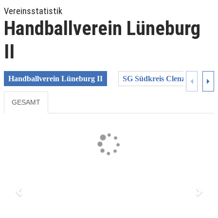
Vereinsstatistik
Handballverein Lüneburg
II
Handballverein Lüneburg II
SG Südkreis Clenze
SV
GESAMT
Previous
Next