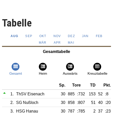
Tabelle
AUG
SEP
OKT
NOV
DEZ
JAN
FEB
MÄR
APR
MAI
Gesamttabelle
Gesamt
Heim
Auswärts
Kreuztabelle
Sp.
Tore
TD
Pkt.
1.
ThSV Eisenach
30
885
:732
153
52
:8
2.
SG Nußloch
30
858
:807
51
40
:20
3.
HSG Hanau
30
787
:785
2
37
:23