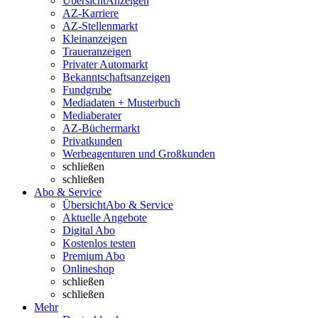
Übersicht
Anzeigen
AZ-Karriere
AZ-Stellenmarkt
Kleinanzeigen
Traueranzeigen
Privater Automarkt
Bekanntschaftsanzeigen
Fundgrube
Mediadaten + Musterbuch
Mediaberater
AZ-Büchermarkt
Privatkunden
Werbeagenturen und Großkunden
schließen
schließen
Abo & Service
Übersicht
Abo & Service
Aktuelle Angebote
Digital Abo
Kostenlos testen
Premium Abo
Onlineshop
schließen
schließen
Mehr