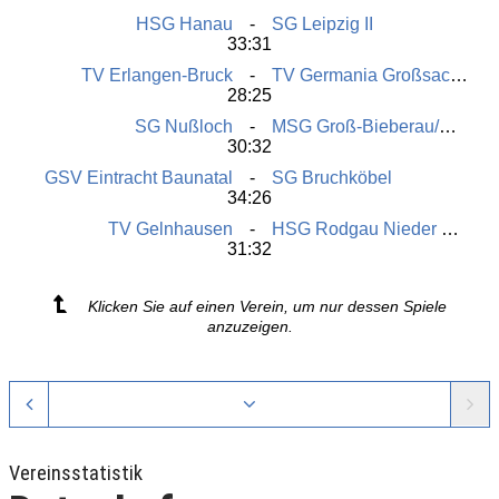
HSG Hanau
SG Leipzig II
33:31
TV Erlangen-Bruck
TV Germania Großsachsen
28:25
SG Nußloch
MSG Groß-Bieberau/Modau
30:32
GSV Eintracht Baunatal
SG Bruchköbel
34:26
TV Gelnhausen
HSG Rodgau Nieder Roden
31:32
Klicken Sie auf einen Verein, um nur dessen Spiele
anzuzeigen.
Vereinsstatistik