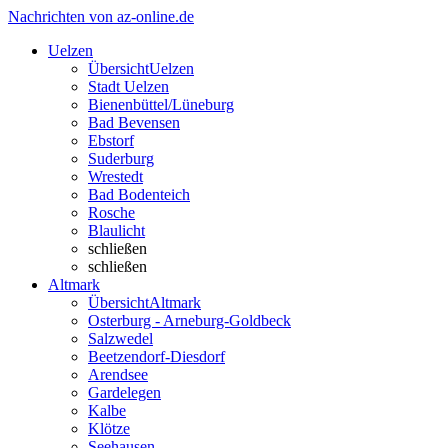
Nachrichten von az-online.de
Uelzen
Übersicht
Uelzen
Stadt Uelzen
Bienenbüttel/Lüneburg
Bad Bevensen
Ebstorf
Suderburg
Wrestedt
Bad Bodenteich
Rosche
Blaulicht
schließen
schließen
Altmark
Übersicht
Altmark
Osterburg - Arneburg-Goldbeck
Salzwedel
Beetzendorf-Diesdorf
Arendsee
Gardelegen
Kalbe
Klötze
Seehausen