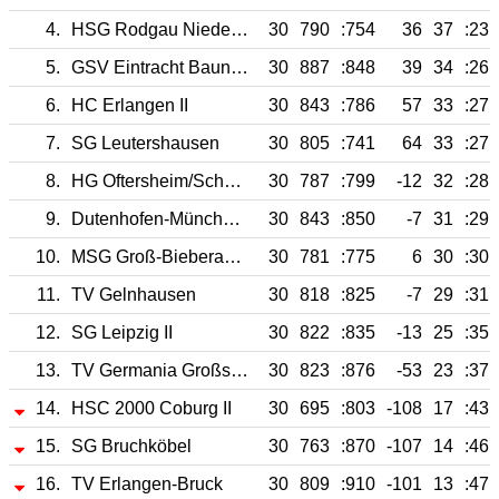
4.
HSG Rodgau Nieder Roden
30
790
:754
36
37
:23
5.
GSV Eintracht Baunatal
30
887
:848
39
34
:26
6.
HC Erlangen II
30
843
:786
57
33
:27
7.
SG Leutershausen
30
805
:741
64
33
:27
8.
HG Oftersheim/Schwetzingen
30
787
:799
-12
32
:28
9.
Dutenhofen-Münchholzhausen II
30
843
:850
-7
31
:29
10.
MSG Groß-Bieberau/Modau
30
781
:775
6
30
:30
11.
TV Gelnhausen
30
818
:825
-7
29
:31
12.
SG Leipzig II
30
822
:835
-13
25
:35
13.
TV Germania Großsachsen
30
823
:876
-53
23
:37
14.
HSC 2000 Coburg II
30
695
:803
-108
17
:43
15.
SG Bruchköbel
30
763
:870
-107
14
:46
16.
TV Erlangen-Bruck
30
809
:910
-101
13
:47