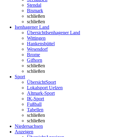
Stendal
Bismark
schließen
schließen
Isenhagener Land
Übersicht
Isenhagener Land
Wittingen
Hankensbüttel
Wesendorf
Brome
Gifhorn
schließen
schließen
Sport
Übersicht
Sport
Lokalsport Uelzen
Altmark-Sport
IK-Sport
Fußball
Tabellen
schließen
schließen
Niedersachsen
Anzeigen