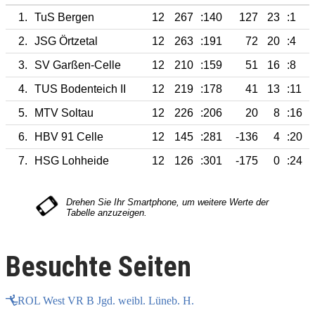
1.
TuS Bergen
12
267
:140
127
23
:1
2.
JSG Örtzetal
12
263
:191
72
20
:4
3.
SV Garßen-Celle
12
210
:159
51
16
:8
4.
TUS Bodenteich II
12
219
:178
41
13
:11
5.
MTV Soltau
12
226
:206
20
8
:16
6.
HBV 91 Celle
12
145
:281
-136
4
:20
7.
HSG Lohheide
12
126
:301
-175
0
:24
Besuchte Seiten
ROL West VR B Jgd. weibl. Lüneb. H.