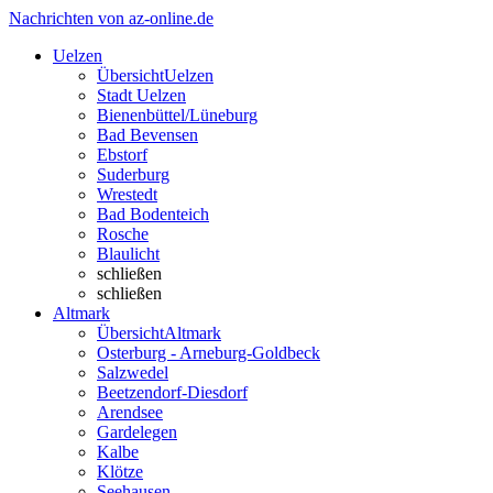
Nachrichten von az-online.de
Uelzen
Übersicht
Uelzen
Stadt Uelzen
Bienenbüttel/Lüneburg
Bad Bevensen
Ebstorf
Suderburg
Wrestedt
Bad Bodenteich
Rosche
Blaulicht
schließen
schließen
Altmark
Übersicht
Altmark
Osterburg - Arneburg-Goldbeck
Salzwedel
Beetzendorf-Diesdorf
Arendsee
Gardelegen
Kalbe
Klötze
Seehausen