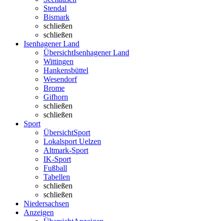
Stendal
Bismark
schließen
schließen
Isenhagener Land
Übersicht
Isenhagener Land
Wittingen
Hankensbüttel
Wesendorf
Brome
Gifhorn
schließen
schließen
Sport
Übersicht
Sport
Lokalsport Uelzen
Altmark-Sport
IK-Sport
Fußball
Tabellen
schließen
schließen
Niedersachsen
Anzeigen