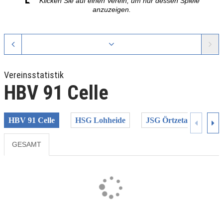
Klicken Sie auf einen Verein, um nur dessen Spiele
anzuzeigen.
Vereinsstatistik
HBV 91 Celle
HBV 91 Celle
HSG Lohheide
JSG Örtzetal
MTV
GESAMT
Previous
Next