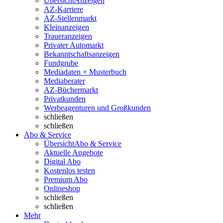
Übersicht
Anzeigen
AZ-Karriere
AZ-Stellenmarkt
Kleinanzeigen
Traueranzeigen
Privater Automarkt
Bekanntschaftsanzeigen
Fundgrube
Mediadaten + Musterbuch
Mediaberater
AZ-Büchermarkt
Privatkunden
Werbeagenturen und Großkunden
schließen
schließen
Abo & Service
Übersicht
Abo & Service
Aktuelle Angebote
Digital Abo
Kostenlos testen
Premium Abo
Onlineshop
schließen
schließen
Mehr