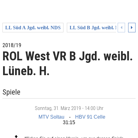
LL Süd A Jgd. weibl. NDS
LL Süd B Jgd. weibl. NDS
L
2018/19
ROL West VR B Jgd. weibl.
Lüneb. H.
Spiele
Sonntag
, 31. März 2019 -
14:00 Uhr
MTV Soltau
HBV 91 Celle
31:15