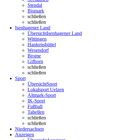
Stendal
Bismark
schließen
schließen
Isenhagener Land
Übersicht
Isenhagener Land
Wittingen
Hankensbüttel
Wesendorf
Brome
Gifhorn
schließen
schließen
Sport
Übersicht
Sport
Lokalsport Uelzen
Altmark-Sport
IK-Sport
Fußball
Tabellen
schließen
schließen
Niedersachsen
Anzeigen