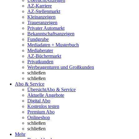
Übersicht
Anzeigen
AZ-Karriere
AZ-Stellenmarkt
Kleinanzeigen
Traueranzeigen
Privater Automarkt
Bekanntschaftsanzeigen
Fundgrube
Mediadaten + Musterbuch
Mediaberater
AZ-Büchermarkt
Privatkunden
Werbeagenturen und Großkunden
schließen
schließen
Abo & Service
Übersicht
Abo & Service
Aktuelle Angebote
Digital Abo
Kostenlos testen
Premium Abo
Onlineshop
schließen
schließen
Mehr