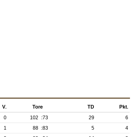
V.
Tore
TD
Pkt.
0
102
:73
29
6
1
88
:83
5
4