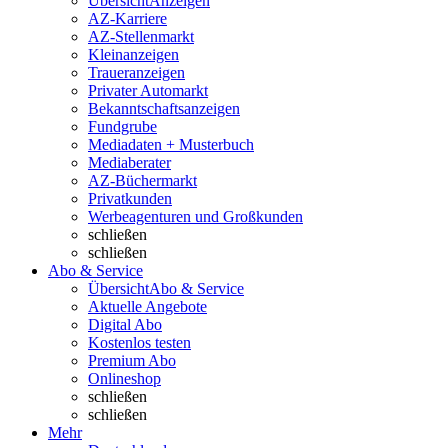
Übersicht
Anzeigen
AZ-Karriere
AZ-Stellenmarkt
Kleinanzeigen
Traueranzeigen
Privater Automarkt
Bekanntschaftsanzeigen
Fundgrube
Mediadaten + Musterbuch
Mediaberater
AZ-Büchermarkt
Privatkunden
Werbeagenturen und Großkunden
schließen
schließen
Abo & Service
Übersicht
Abo & Service
Aktuelle Angebote
Digital Abo
Kostenlos testen
Premium Abo
Onlineshop
schließen
schließen
Mehr