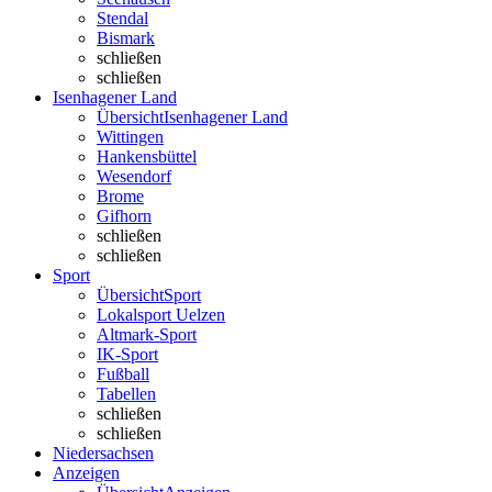
Stendal
Bismark
schließen
schließen
Isenhagener Land
Übersicht
Isenhagener Land
Wittingen
Hankensbüttel
Wesendorf
Brome
Gifhorn
schließen
schließen
Sport
Übersicht
Sport
Lokalsport Uelzen
Altmark-Sport
IK-Sport
Fußball
Tabellen
schließen
schließen
Niedersachsen
Anzeigen