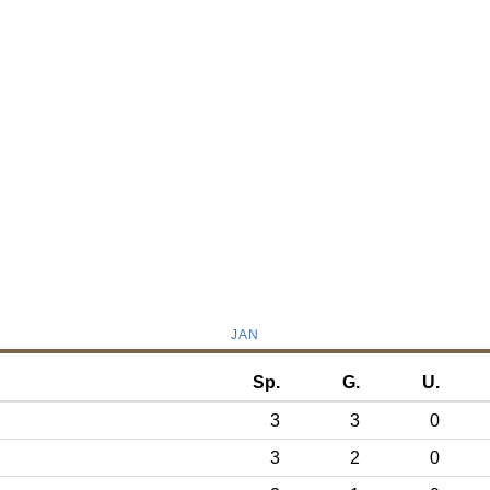
JAN
Sp.
G.
U.
3
3
0
3
2
0