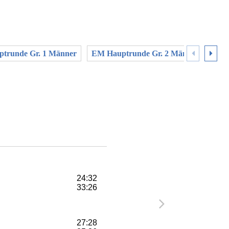
trunde Gr. 1 Männer
EM Hauptrunde Gr. 2 Männer
EM 
24:32
33:26
27:28