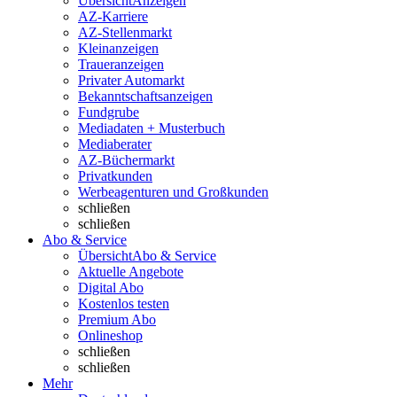
Übersicht
Anzeigen
AZ-Karriere
AZ-Stellenmarkt
Kleinanzeigen
Traueranzeigen
Privater Automarkt
Bekanntschaftsanzeigen
Fundgrube
Mediadaten + Musterbuch
Mediaberater
AZ-Büchermarkt
Privatkunden
Werbeagenturen und Großkunden
schließen
schließen
Abo & Service
Übersicht
Abo & Service
Aktuelle Angebote
Digital Abo
Kostenlos testen
Premium Abo
Onlineshop
schließen
schließen
Mehr