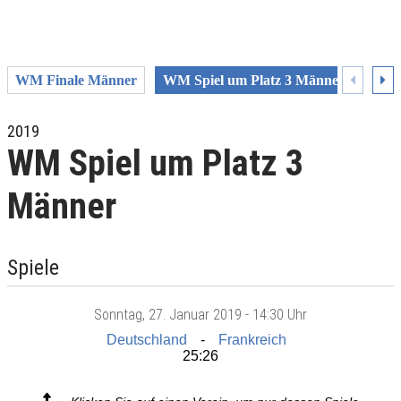
WM Finale Männer
WM Spiel um Platz 3 Männer
WM H
2019
WM Spiel um Platz 3
Männer
Spiele
Sonntag
, 27. Januar 2019 -
14:30 Uhr
Deutschland
Frankreich
25:26