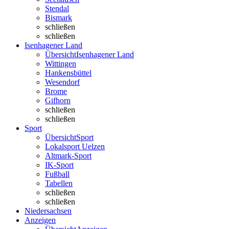
Stendal
Bismark
schließen
schließen
Isenhagener Land
Übersicht
Isenhagener Land
Wittingen
Hankensbüttel
Wesendorf
Brome
Gifhorn
schließen
schließen
Sport
Übersicht
Sport
Lokalsport Uelzen
Altmark-Sport
IK-Sport
Fußball
Tabellen
schließen
schließen
Niedersachsen
Anzeigen