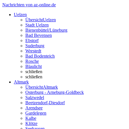
Nachrichten von az-online.de
Uelzen
Übersicht
Uelzen
Stadt Uelzen
Bienenbüttel/Lüneburg
Bad Bevensen
Ebstorf
Suderburg
Wrestedt
Bad Bodenteich
Rosche
Blaulicht
schließen
schließen
Altmark
Übersicht
Altmark
Osterburg - Arneburg-Goldbeck
Salzwedel
Beetzendorf-Diesdorf
Arendsee
Gardelegen
Kalbe
Klötze
Seehausen